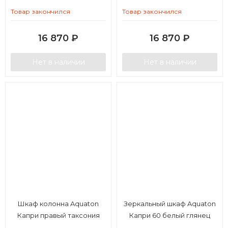
глянец
Товар закончился
Товар закончился
16 870
₽
16 870
₽
Нет в наличии
Нет в наличии
Шкаф колонна Aquaton
Зеркальный шкаф Aquaton
Капри правый таксония
Капри 60 белый глянец
темная