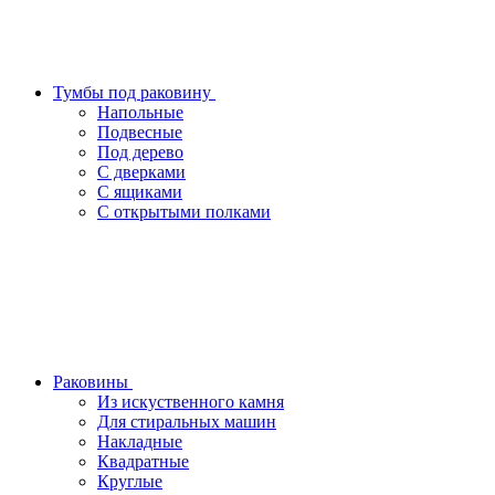
Тумбы под раковину
Напольные
Подвесные
Под дерево
С дверками
С ящиками
С открытыми полками
Раковины
Из искуственного камня
Для стиральных машин
Накладные
Квадратные
Круглые