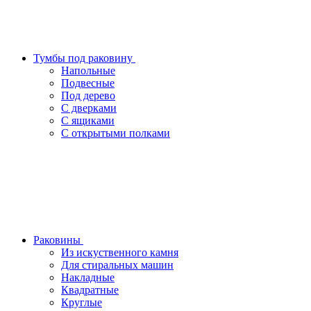
Тумбы под раковину
Напольные
Подвесные
Под дерево
С дверками
С ящиками
С открытыми полками
Раковины
Из искуственного камня
Для стиральных машин
Накладные
Квадратные
Круглые