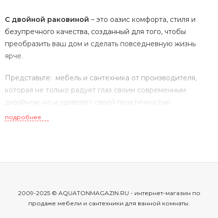
С двойной раковиной
– это оазис комфорта, стиля и
безупречного качества, созданный для того, чтобы
преобразить ваш дом и сделать повседневную жизнь
ярче.
Представьте: мебель и сантехника от производителя,
которая не только радует глаз своим современным
дизайном, но и удивляет своей практичностью.
Продукция Aquaton – это воплощение мечты о доме,
подробнее
полном гармонии и уюта
.
Качество – это не просто слово для Aquaton, это
фундамент, на котором строится каждый продукт. Мы
используем только лучшие материалы, современные
технологии и уделяем внимание мельчайшим деталям.
2009-2025 © AQUATONMAGAZIN.RU - интернет-магазин по
Весь материал, тщательно отобранный для для нашей
продаже мебели и сантехники для ванной комнаты.
продукции, не только эстетичен, но и невероятно