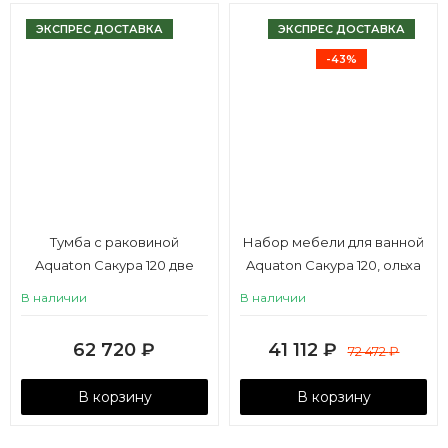
ЭКСПРЕС ДОСТАВКА
ЭКСПРЕС ДОСТАВКА
-43%
Тумба с раковиной
Набор мебели для ванной
Aquaton Сакура 120 две
Aquaton Сакура 120, ольха
чаши
наварра, с двумя чашами
В наличии
В наличии
62 720
₽
41 112
₽
72 472
₽
В корзину
В корзину