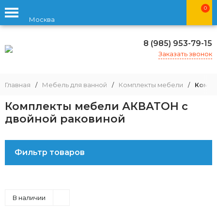
0
Москва
8 (985) 953-79-15
Заказать звонок
Главная
/
Мебель для ванной
/
Комплекты мебели
/
Компл
Комплекты мебели АКВАТОН с
двойной раковиной
Фильтр товаров
В наличии