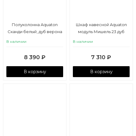
Полуколонна Aquaton
Шкаф навесной Aquaton
Сканди белый, дуб верона
модуль Мишель 23 дуб
рустикальный, фьорд
В наличии
В наличии
8 390
₽
7 310
₽
В корзину
В корзину