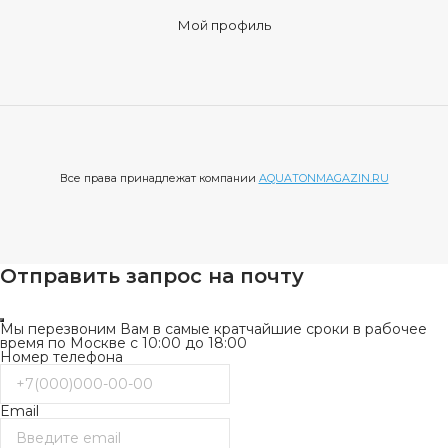
Выбирая Aquaton, вы выбираете не просто шкафы
Мой профиль
AQUATON (Акватон) одностворчатые, вы инвестируете в
свой комфорт, в красоту вашего дома и в качество жизни.
Позвольте Aquaton привнести в вашу жизнь элегантность,
функциональность и уверенность в каждом дне.
Все права принадлежат компании
AQUATONMAGAZIN.RU
Отправить запрос на почту
Мы перезвоним Вам в самые кратчайшие сроки в рабочее
время по Москве с 10:00 до 18:00
Номер телефона
Email