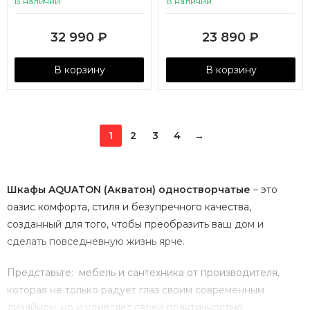
В наличии
В наличии
32 990
₽
23 890
₽
В корзину
В корзину
1
2
3
4
→
Шкафы AQUATON (Акватон) одностворчатые
– это
оазис комфорта, стиля и безупречного качества,
созданный для того, чтобы преобразить ваш дом и
сделать повседневную жизнь ярче.
Представьте: мебель и сантехника от производителя,
которая не только радует глаз своим современным
дизайном, но и удивляет своей практичностью.