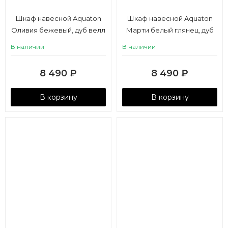
Шкаф навесной Aquaton
Шкаф навесной Aquaton
Оливия бежевый, дуб велл
Марти белый глянец, дуб
левый
эндгрейн
В наличии
В наличии
8 490
₽
8 490
₽
В корзину
В корзину