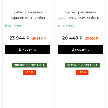
Тумба с раковиной
Тумба с раковиной
Aquaton Лофт Урбан
Aquaton Оливия 55 белый
65/Mila 40 серый графит,
матовый
В наличии
В наличии
дуб орегон
23 944
₽
20 448
₽
29 930
₽
25 560
₽
В корзину
В корзину
ЭКСПРЕС ДОСТАВКА
ЭКСПРЕС ДОСТАВКА
-20%
-24%