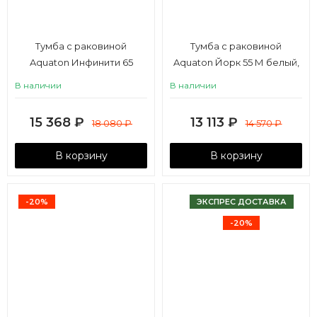
Тумба с раковиной
Тумба с раковиной
Aquaton Инфинити 65
Aquaton Йорк 55 М белый,
ясень коимбра
ясень фабрик
В наличии
В наличии
15 368
₽
13 113
₽
18 080
₽
14 570
₽
В корзину
В корзину
-20%
ЭКСПРЕС ДОСТАВКА
-20%