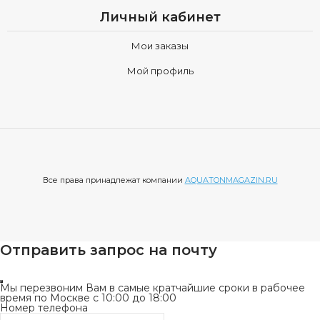
Личный кабинет
Выбирая Aquaton, вы выбираете не просто акции, вы
инвестируете в свой комфорт, в красоту вашего дома и в
Мои заказы
качество жизни. Позвольте Aquaton привнести в вашу
Мой профиль
жизнь элегантность, функциональность и уверенность в
каждом дне.
Все права принадлежат компании
AQUATONMAGAZIN.RU
Отправить запрос на почту
Мы перезвоним Вам в самые кратчайшие сроки в рабочее
время по Москве с 10:00 до 18:00
Номер телефона