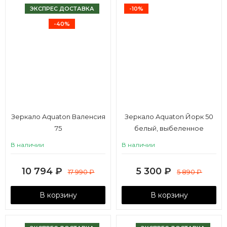
ЭКСПРЕС ДОСТАВКА
-10%
-40%
Зеркало Aquaton Валенсия
Зеркало Aquaton Йорк 50
75
белый, выбеленное
дерево
В наличии
В наличии
10 794
₽
5 300
₽
17 990
₽
5 890
₽
В корзину
В корзину