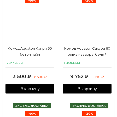
-46%
-20%
Комод Aquaton Капри 60
Комод Aquaton Сакура 60
бетон пайн
ольха наварра, белый
глянец
В наличии
В наличии
3 500
₽
9 752
₽
6 500
₽
12 190
₽
В корзину
В корзину
ЭКСПРЕС ДОСТАВКА
ЭКСПРЕС ДОСТАВКА
-40%
-20%