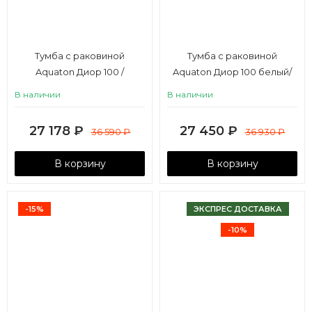
Тумба с раковиной
Тумба с раковиной
Aquaton Диор 100 /
Aquaton Диор 100 белый/
Премьер М 100
Айрис М 100
В наличии
В наличии
27 178
₽
27 450
₽
36 590
₽
36 930
₽
В корзину
В корзину
-15%
ЭКСПРЕС ДОСТАВКА
-10%