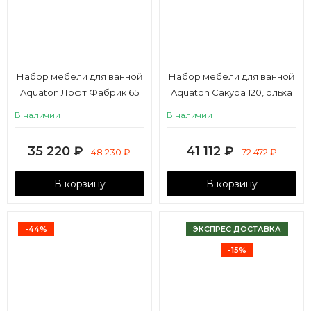
Набор мебели для ванной
Набор мебели для ванной
Aquaton Лофт Фабрик 65
Aquaton Сакура 120, ольха
дуб эндгрейн
наварра, с двумя чашами
В наличии
В наличии
35 220
₽
41 112
₽
48 230
₽
72 472
₽
В корзину
В корзину
-44%
ЭКСПРЕС ДОСТАВКА
-15%