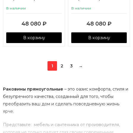
3/120 правая с навесами
3/120 левая с навесами
В наличии
В наличии
48 080
₽
48 080
₽
В корзину
В корзину
1
2
3
→
Раковины прямоугольные
– это оазис комфорта, стиля и
безупречного качества, созданный для того, чтобы
преобразить ваш дом и сделать повседневную жизнь
ярче.
Представьте: мебель и сантехника от производителя,
которая не только радует глаз своим современным