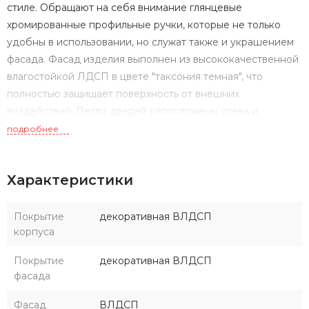
стиле. Обращают на себя внимание глянцевые
хромированные профильные ручки, которые не только
удобны в использовании, но служат также и украшением
фасада. Фасад изделия выполнен из высококачественной
влагостойкой ЛДСП в цвете "таксония темная", что
полностью защищает поверхность от внешних
воздействий. Петли дверей расположены слева и
оснащены интегрированным механизмом плавного
подробнее
довода, гарантируя безупречную работу и длительный
срок службы.
Характеристики
Покрытие
декоративная ВЛДСП
корпуса
Покрытие
декоративная ВЛДСП
фасада
Фасад
ВЛДСП