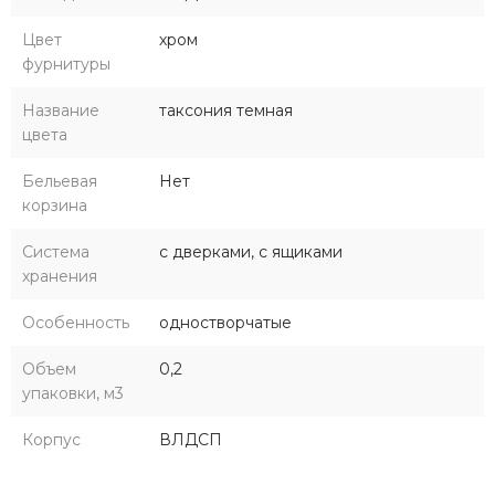
Цвет
хром
фурнитуры
Название
таксония темная
цвета
Бельевая
Нет
корзина
Система
с дверками, с ящиками
хранения
Особенность
одностворчатые
Объем
0,2
упаковки, м3
Корпус
ВЛДСП