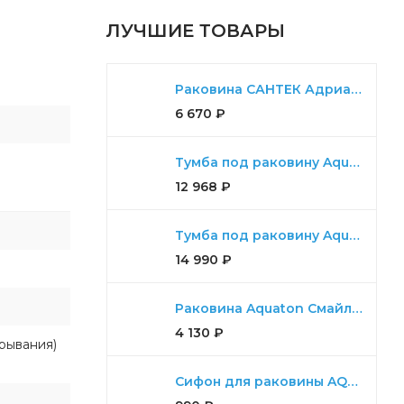
ЛУЧШИЕ ТОВАРЫ
Раковина САНТЕК Адриана 55
6 670
₽
Тумба под раковину Aquaton Диор 80 белый
12 968
₽
Тумба под раковину Aquaton Либерти 90 дуб эльвезия, белый глянец
14 990
₽
Раковина Aquaton Смайл 65
4 130
₽
рывания)
Сифон для раковины AQUATON универсальный