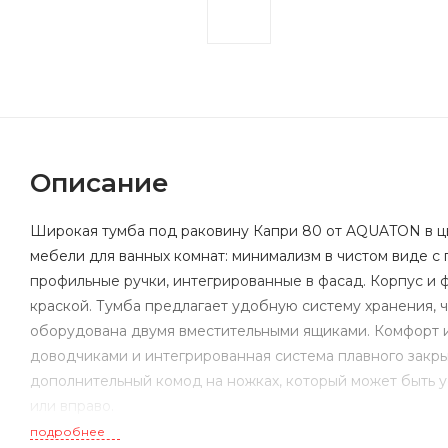
Описание
Широкая тумба под раковину Капри 80 от AQUATON в ц
мебели для ванных комнат: минимализм в чистом виде с
профильные ручки, интегрированные в фасад. Корпус и
краской. Тумба предлагает удобную систему хранения, ч
оборудована двумя вместительными ящиками. Комфорт и
доводчиками и интегрированная система плавного закры
дополнительный комод на ножках, который может быть у
или вправо.
подробнее