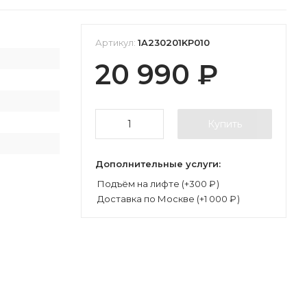
Артикул:
1A230201KP010
П
20 990
₽
П
Купить
Дополнительные услуги:
Подъём на лифте (+
300
₽
)
Доставка по Москве (+
1 000
₽
)