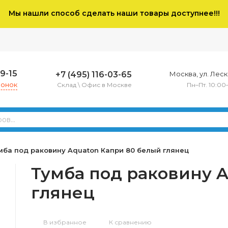
Мы нашли способ сделать наши товары доступнее!!!
79-15
+7 (495) 116-03-65
Москва, ул. Леско
вонок
Склад \ Офис в Москве
Пн–Пт. 10:00
мба под раковину Aquaton Капри 80 белый глянец
Тумба под раковину 
глянец
В избранное
К сравнению