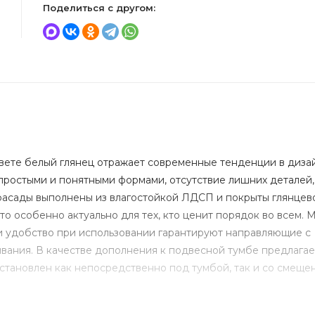
Поделиться с другом:
вете белый глянец отражает современные тенденции в диза
 простыми и понятными формами, отсутствие лишних деталей
 фасады выполнены из влагостойкой ЛДСП и покрыты глянцев
то особенно актуально для тех, кто ценит порядок во всем. 
 удобство при использовании гарантируют направляющие с
вания. В качестве дополнения к подвесной тумбе предлагае
становлен как непосредственно под тумбой, так и со смеще