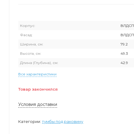
Корпус:
ВЛДС
Фасад:
ВЛДС
Ширина, см:
79.2
Высота, см:
49.3
Длина (Глубина), см:
42.9
Все характеристики
Товар закончился
Условия доставки
Категории:
тумбы под раковину