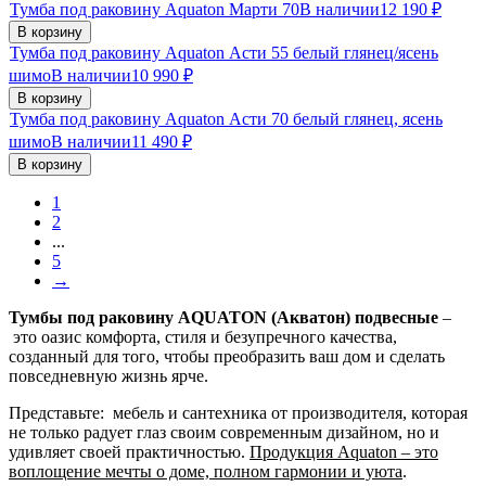
Тумба под раковину Aquaton Марти 70
В наличии
12 190
₽
В корзину
Тумба под раковину Aquaton Асти 55 белый глянец/ясень
шимо
В наличии
10 990
₽
В корзину
Тумба под раковину Aquaton Асти 70 белый глянец, ясень
шимо
В наличии
11 490
₽
В корзину
1
2
...
5
→
Тумбы под раковину AQUATON (Акватон) подвесные
–
это оазис комфорта, стиля и безупречного качества,
созданный для того, чтобы преобразить ваш дом и сделать
повседневную жизнь ярче.
Представьте: мебель и сантехника от производителя, которая
не только радует глаз своим современным дизайном, но и
удивляет своей практичностью.
Продукция Aquaton – это
воплощение мечты о доме, полном гармонии и уюта
.