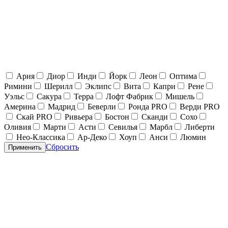
Ария
Диор
Инди
Йорк
Леон
Оптима
Римини
Шерилл
Эклипс
Вита
Капри
Рене
Уэльс
Сакура
Терра
Лофт Фабрик
Мишель
Америна
Мадрид
Беверли
Ронда PRO
Верди PRO
Скай PRO
Ривьера
Бостон
Сканди
Сохо
Оливия
Марти
Асти
Севилья
Марбл
Либерти
Нео-Классика
Ар-Деко
Хоуп
Анси
Люмин
Сбросить
Применить