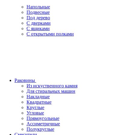
Напольные
Подвесные
Под дерево
С дверками
С ящиками
С открытыми полками
Раковины
Из искуственного камня
Для стиральных машин
Накладные
Квадратные
Круглые
Угловые
Прямоугольные
Ассиметричные
Полукруглые
Смесители