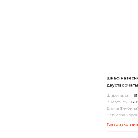
Шкаф навесн
двустворчат
Ширина, см:
61
Высота, см:
81.
Длина (Глубина)
Бельевая корзи
Корпус:
ВЛДС
Товар закончи