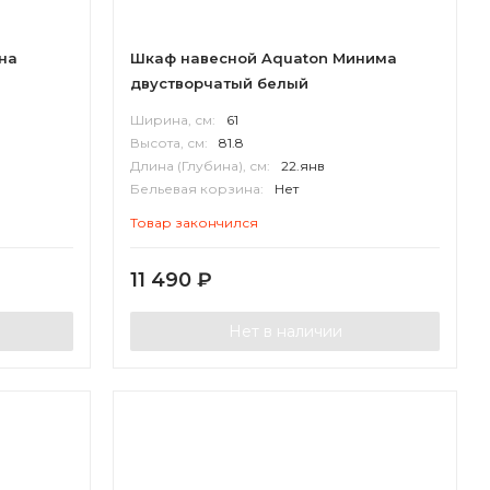
на
Шкаф навесной Aquaton Минима
двустворчатый белый
Ширина, см:
61
Высота, см:
81.8
Длина (Глубина), см:
22.янв
Бельевая корзина:
Нет
Корпус:
ВЛДСП
Товар закончился
11 490
₽
Нет в наличии