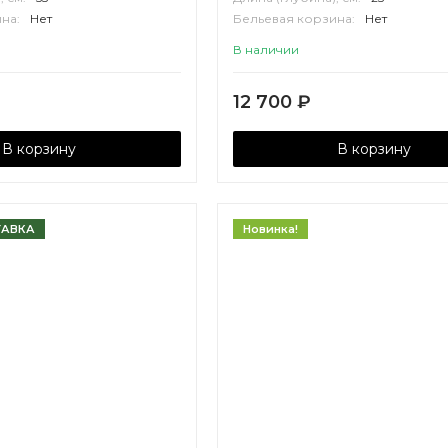
на:
Нет
Бельевая корзина:
Нет
П
Корпус:
ВЛДСП
В наличии
12 700
₽
В корзину
В корзину
ТАВКА
Новинка!