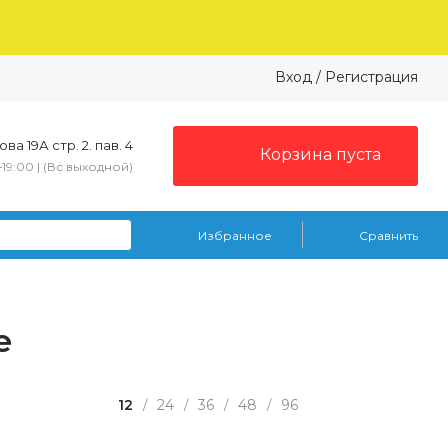
Вход
/
Регистрация
ва 19А стр. 2. пав. 4
Корзина пуста
–19:00 | (Вс выходной)
Избранное
Сравнить
е
12
24
36
48
96
/
/
/
/