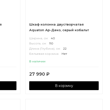
я
Шкаф колонна двустворчатая
Aquaton Ар-Деко, серый кобальт
Ширина, см:
40
Высота, см:
110
Длина (Глубина), см:
22
Бельевая корзина:
Нет
Корпус:
МДФ
В наличии
27 990
₽
В корзину