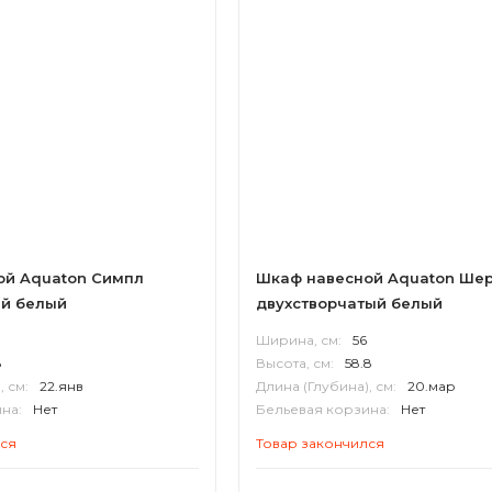
ой Aquaton Симпл
Шкаф навесной Aquaton Ше
ый белый
двухстворчатый белый
Ширина, см:
56
8
Высота, см:
58.8
, см:
22.янв
Длина (Глубина), см:
20.мар
на:
Нет
Бельевая корзина:
Нет
П
Корпус:
ВЛДСП
лся
Товар закончился