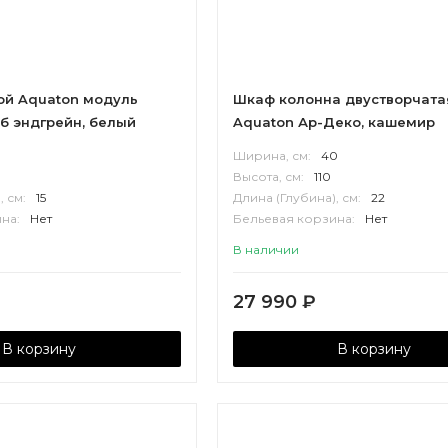
ой Aquaton модуль
Шкаф колонна двустворчата
б эндгрейн, белый
Aquaton Ар-Деко, кашемир
3
Ширина, см:
40
Высота, см:
110
, см:
15
Длина (Глубина), см:
22
на:
Нет
Бельевая корзина:
Нет
П
Корпус:
МДФ
В наличии
27 990
₽
В корзину
В корзину