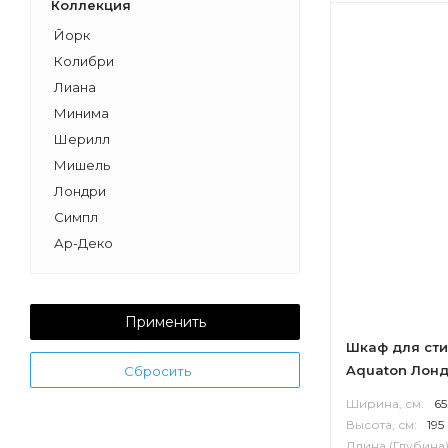
Коллекция
Йорк
Колибри
Лиана
Минима
Шерилл
Мишель
Лондри
Симпл
Ар-Деко
Применить
Шкаф для ст
Aquaton Лон
Сбросить
Ширина, см:
65
Высота, см:
195
Длина (Глубина)