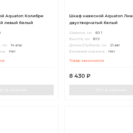
ой Aquaton Колибри
Шкаф навесной Aquaton Лиа
ый левый белый
двустворчатый белый
0
Ширина, см:
60.1
Высота, см:
81.9
, см:
14.апр
Длина (Глубина), см:
21.авг
на:
Нет
Бельевая корзина:
Нет
П
Корпус:
ВЛДСП
лся
Товар закончился
8 430
₽
ет в наличии
Нет в наличии