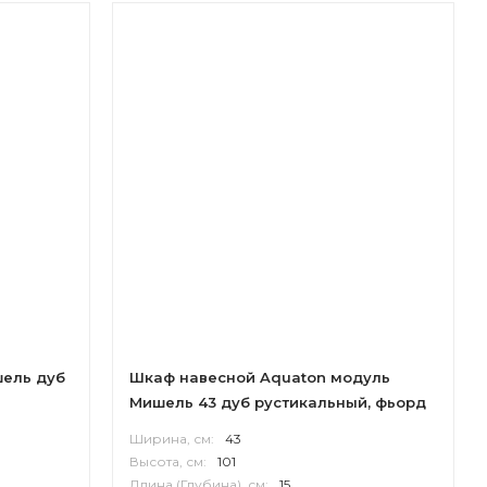
ель дуб
Шкаф навесной Aquaton модуль
Мишель 43 дуб рустикальный, фьорд
Ширина, см:
43
Высота, см:
101
Длина (Глубина), см:
15