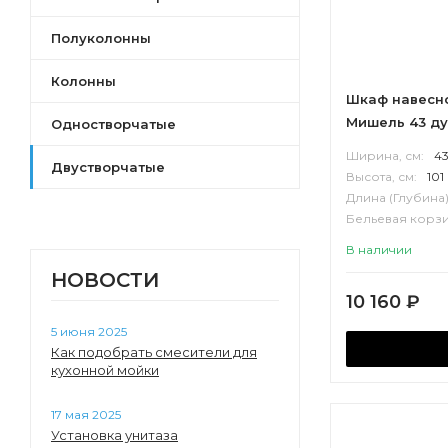
Полуколонны
Колонны
Шкаф навесн
Мишель 43 ду
Одностворчатые
Ширина, см:
4
Двустворчатые
Высота, см:
101
Длина (Глубина)
Бельевая корзи
Корпус:
ВЛДС
В наличии
НОВОСТИ
10 160
₽
5 июня 2025
Как подобрать смесители для
кухонной мойки
17 мая 2025
Установка унитаза