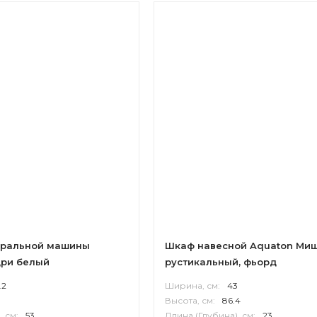
иральной машины
Шкаф навесной Aquaton Миш
дри белый
рустикальный, фьорд
.2
Ширина, см:
43
Высота, см:
86.4
, см:
53
Длина (Глубина), см:
23