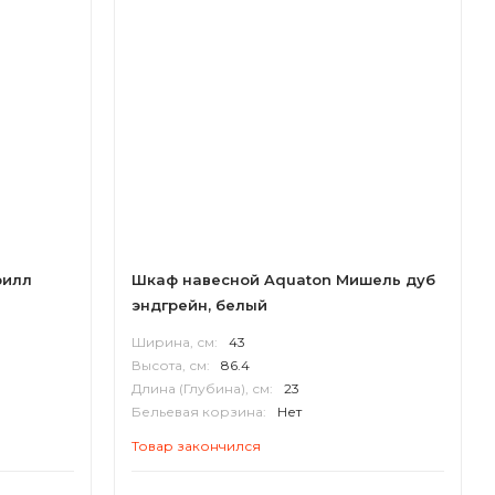
рилл
Шкаф навесной Aquaton Мишель дуб
эндгрейн, белый
Ширина, см:
43
Высота, см:
86.4
Длина (Глубина), см:
23
Бельевая корзина:
Нет
Корпус:
ВЛДСП
Товар закончился