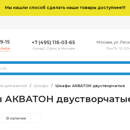
Мы нашли способ сделать наши товары доступнее!!!
79-15
+7 (495) 116-03-65
Москва, ул. Леско
вонок
Склад \ Офис в Москве
Пн–Пт. 10:00
ь для ванной
/
Шкафы
/
Шкафы АКВАТОН двустворчатые
 АКВАТОН двустворчаты
В наличии