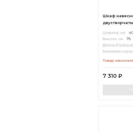
Шкаф навесн
двустворчат
Ширина, см:
4
Высота, см:
75
Длина (Глубина)
Бельевая корзи
Корпус:
ВЛДС
Товар закончи
7 310
₽
Н