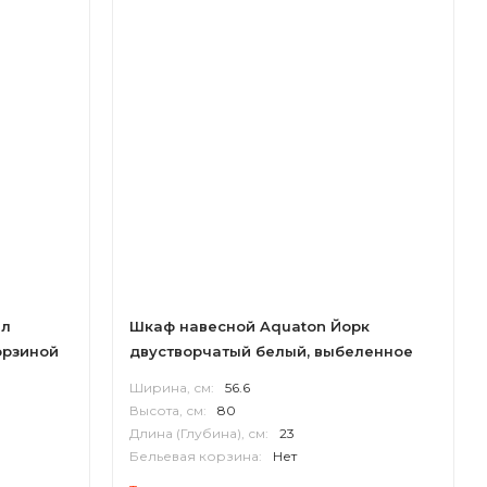
пл
Шкаф навесной Aquaton Йорк
орзиной
двустворчатый белый, выбеленное
дерево
Ширина, см:
56.6
Высота, см:
80
Длина (Глубина), см:
23
Бельевая корзина:
Нет
Корпус:
ВЛДСП