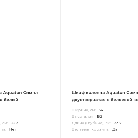
а Aquaton Симпл
Шкаф колонна Aquaton Сим
я белый
двустворчатая с бельевой к
белый
0
Ширина, см:
54
Высота, см:
192
, см:
32.3
Длина (Глубина), см:
33.7
на:
Нет
Бельевая корзина:
Да
П
Корпус:
ВЛДСП