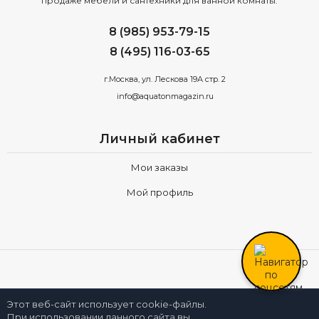
продаже мебели и сантехники для ванной комнаты.
8 (985) 953-79-15
8 (495) 116-03-65
г.Москва, ул. Лескова 19А стр. 2
info@aquatonmagazin.ru
Личный кабинет
Мои заказы
Мой профиль
Все права принадлежат компании
AQUATONMAGAZIN.RU
Этот веб-сайт использует cookie-файлы.
При использовании данного сайта вы