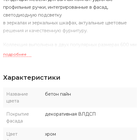
профильные ручки, интегрированные в фасад,
светодиодную подсветку
в зеркалах и зеркальных шкафах, актуальные цветовые
решения и качественную фурнитуру.
Коллекция выполнена в двух популярных размерах 600 мм
и 800 мм. В размере 600 мм к тумбе предлагается
подробнее
зеркальный шкафчик, а в размере 800 мм - зеркало.
Каждый комплект может быть дополнен комодом на
Характеристики
ножках и удобной вместительной шкаф-колонной.
Комод может быть установлен как непосредственно под
Название
бетон пайн
тумбой, так и со смещением влево или вправо.
цвета
Покрытие
декоративная ВЛДСП
фасада
Цвет
хром