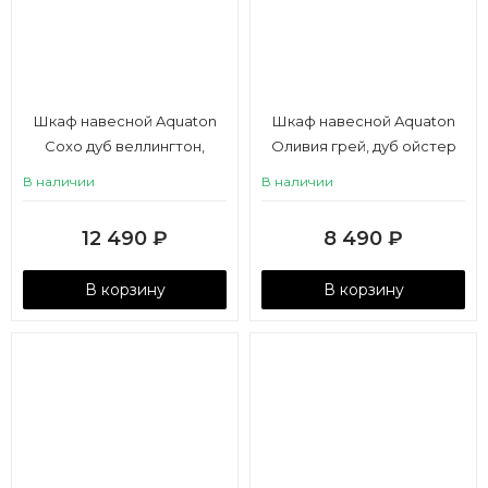
Шкаф навесной Aquaton
Шкаф навесной Aquaton
Сохо дуб веллингтон,
Оливия грей, дуб ойстер
графит софт
левый
В наличии
В наличии
12 490
₽
8 490
₽
В корзину
В корзину