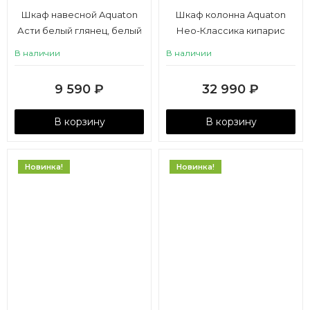
Шкаф навесной Aquaton
Шкаф колонна Aquaton
Асти белый глянец, белый
Нео-Классика кипарис
матовый
В наличии
В наличии
9 590
₽
32 990
₽
В корзину
В корзину
Новинка!
Новинка!