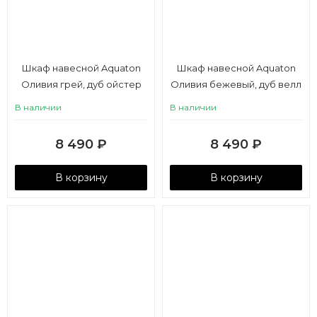
Шкаф навесной Aquaton
Шкаф навесной Aquaton
Оливия грей, дуб ойстер
Оливия бежевый, дуб велл
правый
левый
В наличии
В наличии
8 490
₽
8 490
₽
В корзину
В корзину