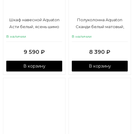
Шкаф навесной Aquaton
Полуколонна Aquaton
Асти белый, ясень шимо
Сканди белый матовый,
белый глянец
В наличии
В наличии
9 590
₽
8 390
₽
В корзину
В корзину