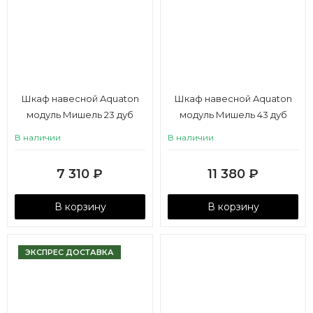
Шкаф навесной Aquaton
Шкаф навесной Aquaton
модуль Мишель 23 дуб
модуль Мишель 43 дуб
рустикальный, фьорд
рустикальный, фьорд
В наличии
В наличии
7 310
₽
11 380
₽
В корзину
В корзину
ЭКСПРЕС ДОСТАВКА