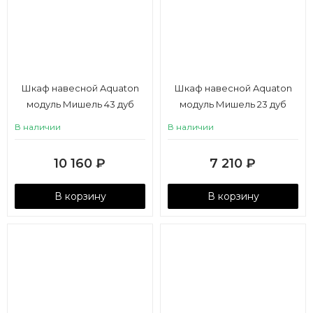
Шкаф навесной Aquaton
Шкаф навесной Aquaton
модуль Мишель 43 дуб
модуль Мишель 23 дуб
эндгрейн, белый
эндгрейн, белый
В наличии
В наличии
10 160
₽
7 210
₽
В корзину
В корзину