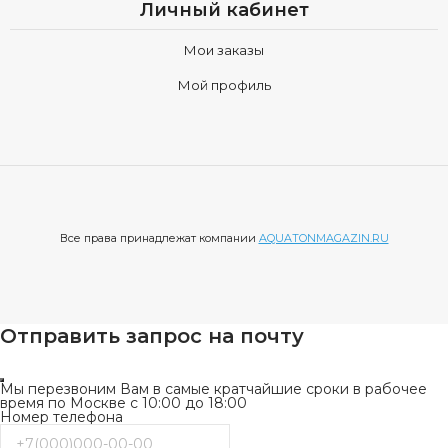
функциональности, продуманные до мелочей для вашего
Личный кабинет
удобства.
Мои заказы
Выбирая Aquaton, вы выбираете не просто шкафы
Мой профиль
AQUATON (Акватон) подвесные, вы инвестируете в свой
комфорт, в красоту вашего дома и в качество жизни.
Позвольте Aquaton привнести в вашу жизнь элегантность,
функциональность и уверенность в каждом дне.
Все права принадлежат компании
AQUATONMAGAZIN.RU
Отправить запрос на почту
Мы перезвоним Вам в самые кратчайшие сроки в рабочее
время по Москве с 10:00 до 18:00
Номер телефона