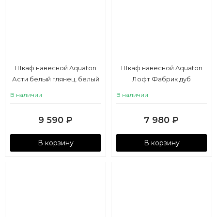
Шкаф навесной Aquaton
Шкаф навесной Aquaton
Асти белый глянец, белый
Лофт Фабрик дуб
матовый
эндгрейн
В наличии
В наличии
9 590
₽
7 980
₽
В корзину
В корзину