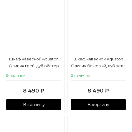
Шкаф навесной Aquaton
Шкаф навесной Aquaton
Оливия грей, дуб ойстер
Оливия бежевый, дуб велл
правый
левый
В наличии
В наличии
8 490
₽
8 490
₽
В корзину
В корзину