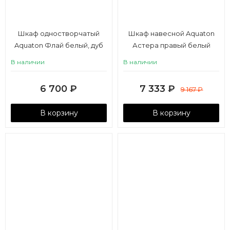
Шкаф одностворчатый
Шкаф навесной Aquaton
Aquaton Флай белый, дуб
Астера правый белый
крафт правый
В наличии
В наличии
6 700
₽
7 333
₽
9 167
₽
В корзину
В корзину