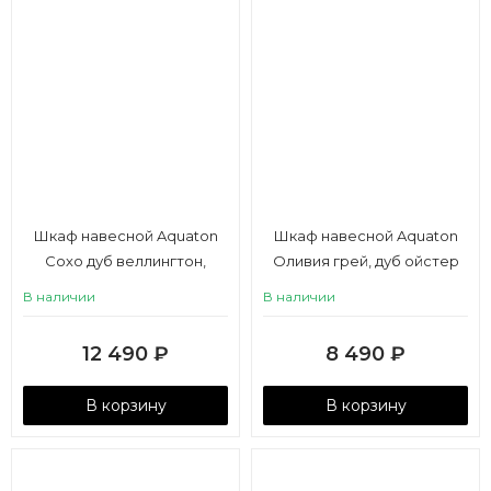
Шкаф навесной Aquaton
Шкаф навесной Aquaton
Сохо дуб веллингтон,
Оливия грей, дуб ойстер
графит софт
левый
В наличии
В наличии
12 490
₽
8 490
₽
В корзину
В корзину