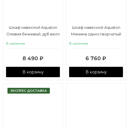
Шкаф навесной Aquaton
Шкаф навесной Aquaton
Оливия бежевый, дуб велл
Минима одностворчатый
правый
левый белый
В наличии
В наличии
8 490
₽
6 760
₽
В корзину
В корзину
ЭКСПРЕС ДОСТАВКА