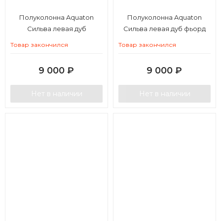
Полуколонна Aquaton
Полуколонна Aquaton
Сильва левая дуб
Сильва левая дуб фьорд
полярный
Товар закончился
Товар закончился
9 000
₽
9 000
₽
Нет в наличии
Нет в наличии