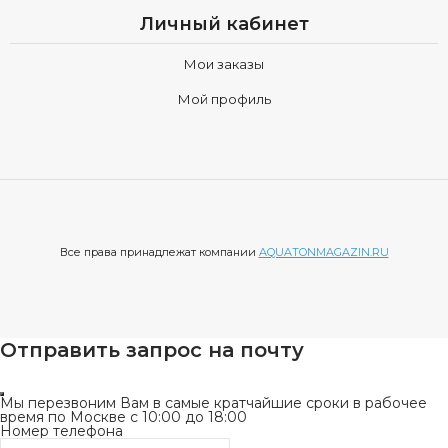
функциональности, продуманные до мелочей для вашего
Личный кабинет
удобства.
Мои заказы
Выбирая Aquaton, вы выбираете не просто шкафы
Мой профиль
AQUATON (Акватон) полуколонны, вы инвестируете в свой
комфорт, в красоту вашего дома и в качество жизни.
Позвольте Aquaton привнести в вашу жизнь элегантность,
функциональность и уверенность в каждом дне.
Все права принадлежат компании
AQUATONMAGAZIN.RU
Отправить запрос на почту
Мы перезвоним Вам в самые кратчайшие сроки в рабочее
время по Москве с 10:00 до 18:00
Номер телефона