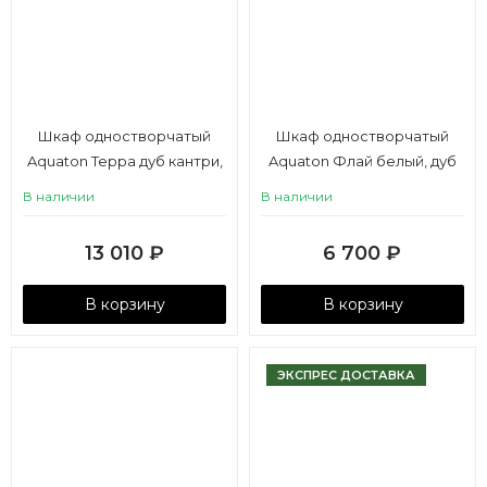
Шкаф одностворчатый
Шкаф одностворчатый
Aquaton Терра дуб кантри,
Aquaton Флай белый, дуб
антрацит
крафт левый
В наличии
В наличии
13 010
₽
6 700
₽
В корзину
В корзину
ЭКСПРЕС ДОСТАВКА