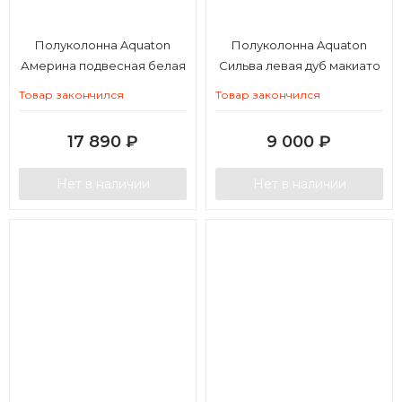
Полуколонна Aquaton
Полуколонна Aquaton
Америна подвесная белая
Сильва левая дуб макиато
Товар закончился
Товар закончился
17 890
₽
9 000
₽
Нет в наличии
Нет в наличии