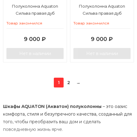
Полуколонна Aquaton
Полуколонна Aquaton
Сильва правая дуб
Сильва правая дуб
макиато
полярный
Товар закончился
Товар закончился
9 000
₽
9 000
₽
Нет в наличии
Нет в наличии
1
2
→
Шкафы AQUATON (Акватон) полуколонны
– это оазис
комфорта, стиля и безупречного качества, созданный для
того, чтобы преобразить ваш дом и сделать
повседневную жизнь ярче.