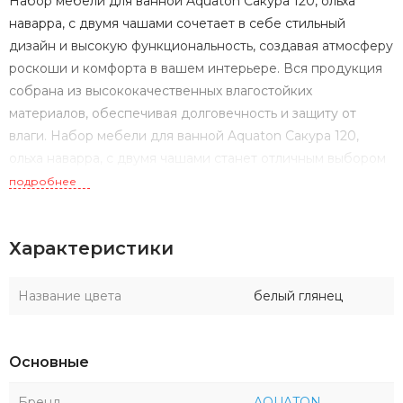
Набор мебели для ванной Aquaton Сакура 120, ольха
наварра, с двумя чашами сочетает в себе стильный
дизайн и высокую функциональность, создавая атмосферу
роскоши и комфорта в вашем интерьере. Вся продукция
собрана из высококачественных влагостойких
материалов, обеспечивая долговечность и защиту от
влаги. Набор мебели для ванной Aquaton Сакура 120,
ольха наварра, с двумя чашами станет отличным выбором
для тех, кто ищет сочетание эстетики, практичности и
подробнее
высокого качества в оформлении ванной комнаты.
Характеристики
Название цвета
белый глянец
Основные
Бренд
AQUATON