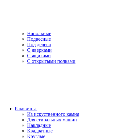
Напольные
Подвесные
Под дерево
С дверками
С ящиками
С открытыми полками
Раковины
Из искуственного камня
Для стиральных машин
Накладные
Квадратные
Круглые