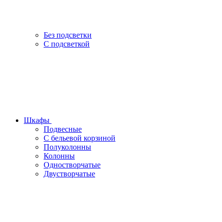
Без подсветки
С подсветкой
Шкафы
Подвесные
С бельевой корзиной
Полуколонны
Колонны
Одностворчатые
Двустворчатые