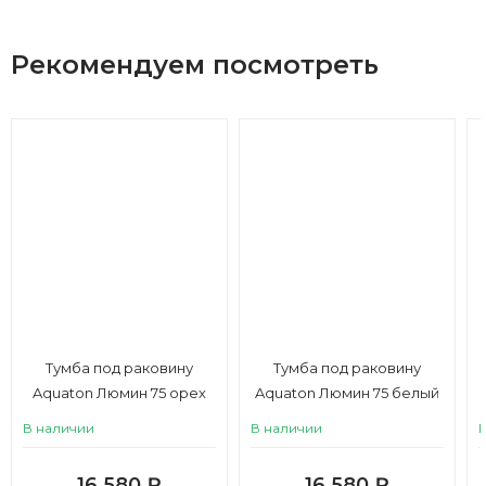
Рекомендуем посмотреть
Тумба под раковину
Тумба под раковину
Aquaton Люмин 75 орех
Aquaton Люмин 75 белый
франклин / капучино
матовый
В наличии
В наличии
16 580
₽
16 580
₽