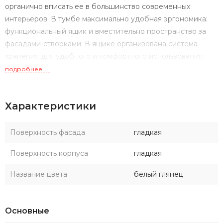
органично вписать ее в большинство современных
интерьеров. В тумбе максимально удобная эргономика:
функциональный ящик и вместительно пространство за
фасадами-створками. В ящике организована система
хранения для удобного и комфортного использования:
две регулируемые планки. Практичное использование,
подробнее
открывание одним нажатием ящика и створок. За
створками скрываются две полочки, одна из которых
Характеристики
регулируемая, а также немного утоплена внутрь для
комфортного хранения высоких предметов. Тумбы
коллекции ФОРЕСТ могут устанавливаться как на опоры,
Поверхность фасада
гладкая
так и в подвесном варианте: в комплект входят две
Поверхность корпуса
гладкая
регулируемые опоры.
Название цвета
белый глянец
Основные