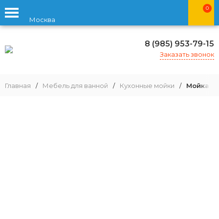
0
Москва
8 (985) 953-79-15
Заказать звонок
Главная
/
Мебель для ванной
/
Кухонные мойки
/
Мойка дл