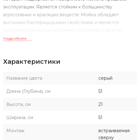
эксплуатации. Является стойким к большинству
агрессивных и красящих веществ. Мойка обладает
высокими бактерицидными свойствами и является
экологически чистым изделием. Устойчива к резким
перепадам температур.
подробнее
Характеристики
Название цвета
серый
Длина (Глубина), см
51
Высота, см
21
Ширина, см
51
Монтаж
встраиваемая
сверху