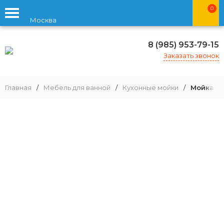
0
Москва
8 (985) 953-79-15
Заказать звонок
Главная
/
Мебель для ванной
/
Кухонные мойки
/
Мойка дл