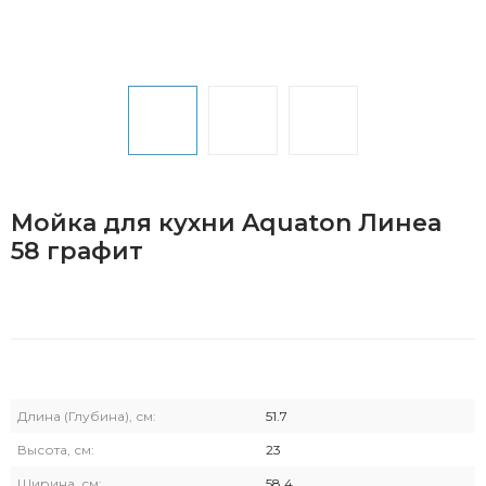
Мойка для кухни Aquaton Линеа
58 графит
Длина (Глубина), см:
51.7
Высота, см:
23
Ширина, см:
58.4