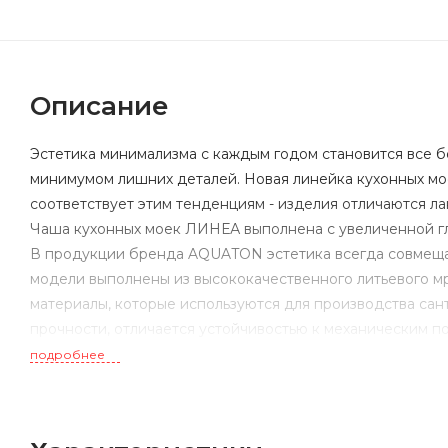
Описание
Эстетика минимализма с каждым годом становится все б
минимумом лишних деталей. Новая линейка кухонных м
соответствует этим тенденциям - изделия отличаются л
Чаша кухонных моек ЛИНЕА выполнена с увеличенной гл
В продукции бренда AQUATON эстетика всегда совмеща
модели выполнены из высококачественного литьевого мр
материалы, которые используются для производства сан
прочности, отличается устойчивостью к механическим п
истиранию и температурным перепадам, а также практич
подробнее
материала, а цвет раковины не изменится со временем, 
эксплуатации. Визуально литьевой мрамор выглядит как 
предметы из этого материала теплые на ощупь.