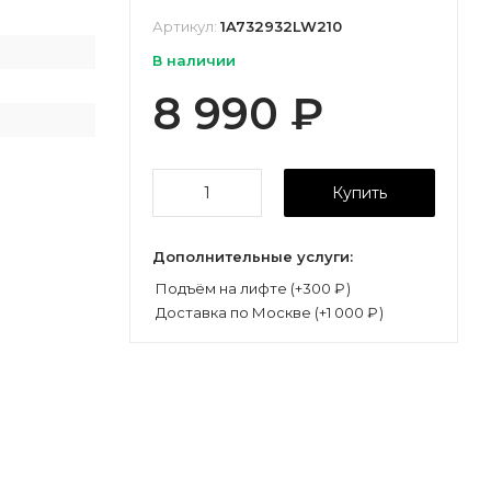
Артикул:
1A732932LW210
В наличии
8 990
₽
Купить
Дополнительные услуги:
Подъём на лифте (+
300
₽
)
Доставка по Москве (+
1 000
₽
)