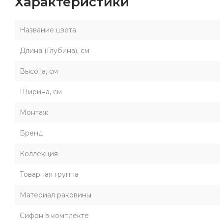
Характеристики
Серия представлена в двух размерах: 43 и 58 см, идеал
выпускаются в 9 актуальных цветах: в темных , светлых и
практически в любой интерьер: графит, песочный, серый,
Название цвета
Благодаря идеально гладкой поверхности и отсутстви
Длина (Глубина), см
ощупь и имеют высокие антибактериальные свойства, за 
Высота, см
Ширина, см
Монтаж
Бренд
Коллекция
Товарная группа
Материал раковины
Сифон в комплекте