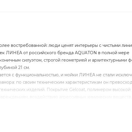
олее востребованной: люди ценят интерьеры с чистыми лини
оек ЛИНЕА от российского бренда AQUATON в полной мере
аконичным силуэтом, строгой геометрией и архитектурными 
убиной 21 см.
ется с функциональностью, и мойки ЛИНЕА не стали исключ
амора: по своим техническим характеристикам он превосхо
технических изделий. Покрытие Gelcoat, полимером высокой
овреждениям, воздействию агрессивных химических веществ,
ностью и простотой в уходе. Вы можете быть уверены в над
поверхность сохраняет свой оттенок на протяжении всего ср
натуральный камень, однако тактильно он гораздо более прия