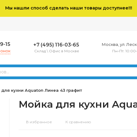
Мы нашли способ сделать наши товары доступнее!!!
79-15
+7 (495) 116-03-65
Москва, ул. Леско
вонок
Склад \ Офис в Москве
Пн–Пт. 10:00
 для кухни Aquaton Линеа 43 графит
Мойка для кухни Aqua
В избранное
К сравнению