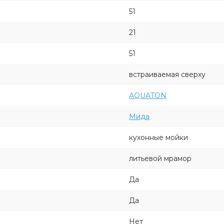
51
21
51
встраиваемая сверху
AQUATON
Мида
кухонные мойки
литьевой мрамор
Да
Да
Нет