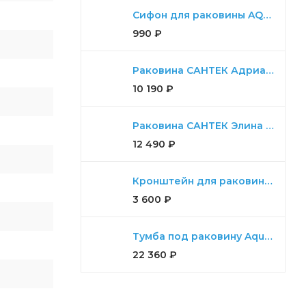
Сифон для раковины AQUATON универсальный
990
₽
Раковина САНТЕК Адриана 90
10 190
₽
Раковина САНТЕК Элина 100
12 490
₽
Кронштейн для раковины Aquaton Ричмонд комплект для 80,100,120
3 600
₽
Тумба под раковину Aquaton Ария 65 Н белый
22 360
₽