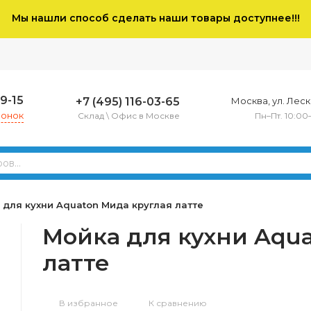
Мы нашли способ сделать наши товары доступнее!!!
79-15
+7 (495) 116-03-65
Москва, ул. Леско
вонок
Склад \ Офис в Москве
Пн–Пт. 10:00
 для кухни Aquaton Мида круглая латте
Мойка для кухни Aqu
латте
В избранное
К сравнению