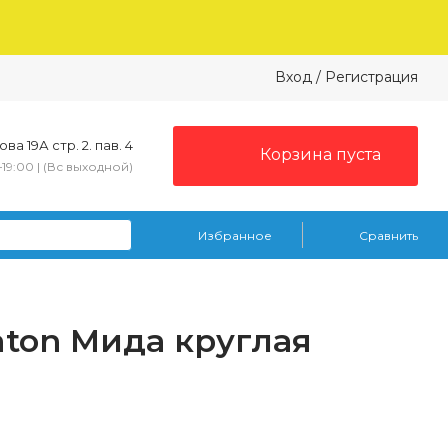
Вход
/
Регистрация
ва 19А стр. 2. пав. 4
Корзина пуста
–19:00 | (Вс выходной)
Избранное
Сравнить
aton Мида круглая