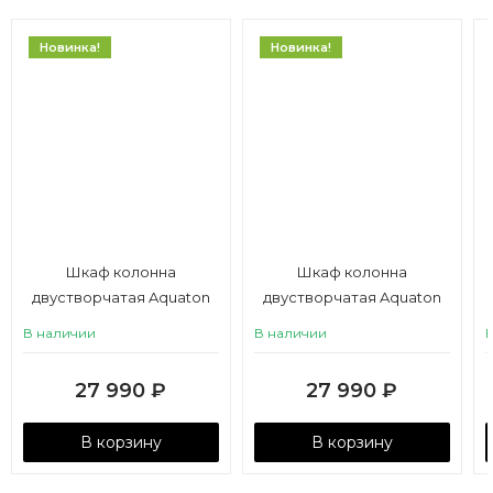
Новинка!
Новинка!
Шкаф колонна
Шкаф колонна
двустворчатая Aquaton
двустворчатая Aquaton
Ар-Деко, серый кобальт
Ар-Деко, кашемир
В наличии
В наличии
27 990
₽
27 990
₽
В корзину
В корзину