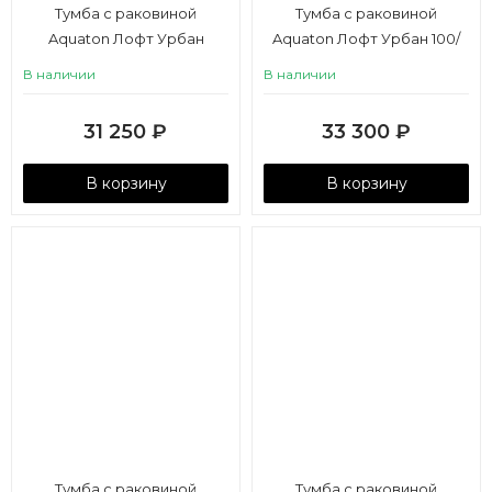
Тумба с раковиной
Тумба с раковиной
Aquaton Лофт Урбан
Aquaton Лофт Урбан 100/
65/Mila 50 серый графит,
Одри Soft 42, серый
В наличии
В наличии
дуб орегон
графит, дуб орегон
31 250
₽
33 300
₽
В корзину
В корзину
Тумба с раковиной
Тумба с раковиной