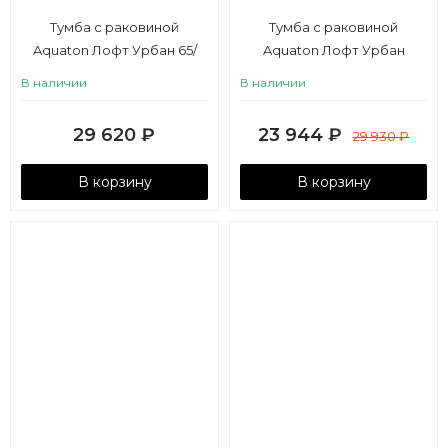
Тумба с раковиной
Тумба с раковиной
Aquaton Лофт Урбан 65/
Aquaton Лофт Урбан
Одри Round 42 серый
65/Mila 40 серый графит,
В наличии
В наличии
графит, дуб орегон
дуб орегон
29 620
₽
23 944
₽
29 930
₽
В корзину
В корзину