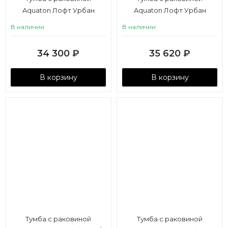
Aquaton Лофт Урбан
Aquaton Лофт Урбан
100/Mila 40, серый графит,
100/Mila 50, серый графит,
В наличии
В наличии
дуб орегон
дуб орегон
34 300
₽
35 620
₽
В корзину
В корзину
Тумба с раковиной
Тумба с раковиной