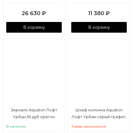
26 630
₽
11 380
₽
В корзину
В корзину
Зеркало Aquaton Лофт
Шкаф колонна Aquaton
Урбан 65 дуб орегон
Лофт Урбан серый графит,
дуб орегон
В наличии
Товар закончился