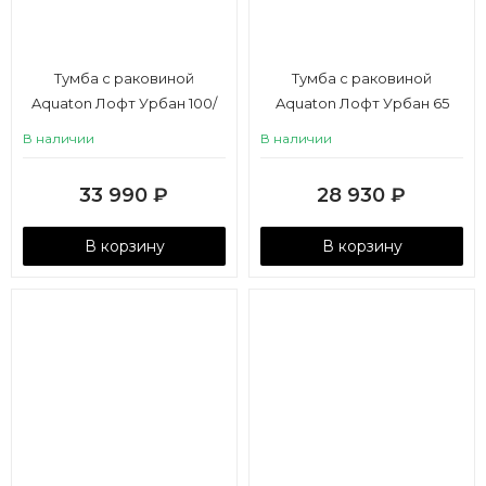
Тумба с раковиной
Тумба с раковиной
Aquaton Лофт Урбан 100/
Aquaton Лофт Урбан 65
Одри Round 42, серый
В наличии
В наличии
графит, дуб орегон
33 990
₽
28 930
₽
В корзину
В корзину