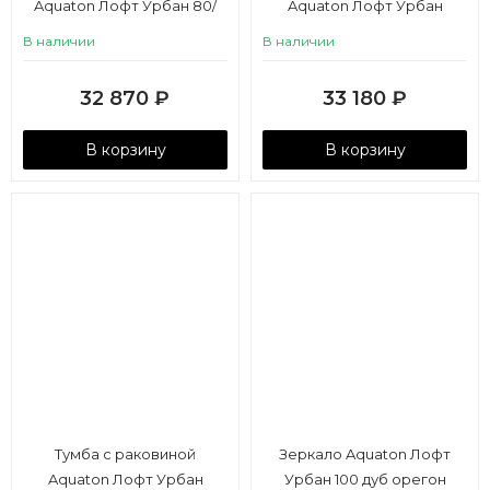
Aquaton Лофт Урбан 80/
Aquaton Лофт Урбан
Одри Round 42, серый
80/Mila 40, серый графит,
В наличии
В наличии
графит, дуб орегон
дуб орегон
32 870
₽
33 180
₽
В корзину
В корзину
Тумба с раковиной
Зеркало Aquaton Лофт
Aquaton Лофт Урбан
Урбан 100 дуб орегон