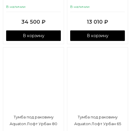
80/Mila 50, серый графит,
В наличии
В наличии
дуб орегон
34 500
₽
13 010
₽
В корзину
В корзину
Тумба под раковину
Тумба под раковину
Aquaton Лофт Урбан 80
Aquaton Лофт Урбан 65
серый графит, дуб орегон
серый графит, дуб орегон