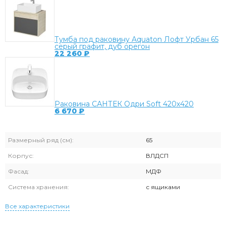
Тумба под раковину Aquaton Лофт Урбан 65
серый графит, дуб орегон
22 260
₽
Раковина САНТЕК Одри Soft 420х420
6 670
₽
Размерный ряд (см):
65
Корпус:
ВЛДСП
Фасад:
МДФ
Система хранения:
с ящиками
Все характеристики