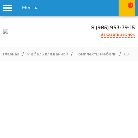
0
Москва
8 (985) 953-79-15
Заказать звонок
Главная
/
Мебель для ванной
/
Комплекты мебели
/
60 - 79