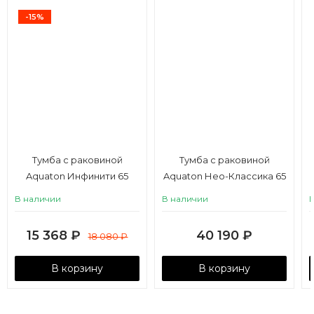
-15%
Тумба с раковиной
Тумба с раковиной
Aquaton Инфинити 65
Aquaton Нео-Классика 65
ясень коимбра
2 ящика, белый камень
В наличии
В наличии
15 368
₽
40 190
₽
18 080
₽
В корзину
В корзину