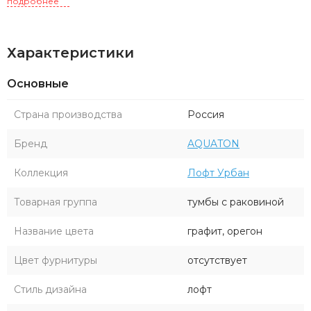
практичности и высокого качества в оформлении ванной
подробнее
комнаты.
Характеристики
Основные
Страна производства
Россия
Бренд
AQUATON
Коллекция
Лофт Урбан
Товарная группа
тумбы с раковиной
Название цвета
графит, орегон
Цвет фурнитуры
отсутствует
Стиль дизайна
лофт