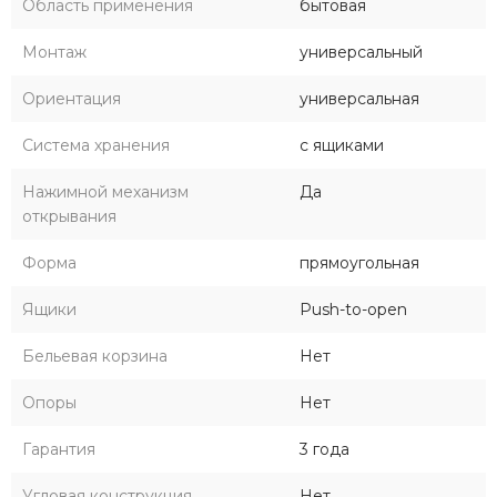
Область применения
бытовая
Монтаж
универсальный
Ориентация
универсальная
Система хранения
с ящиками
Нажимной механизм
Да
открывания
Форма
прямоугольная
Ящики
Push-to-open
Бельевая корзина
Нет
Опоры
Нет
Гарантия
3 года
Угловая конструкция
Нет