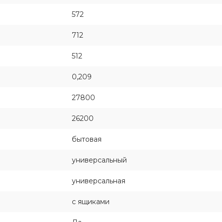
572
712
512
0,209
27800
26200
бытовая
универсальный
универсальная
с ящиками