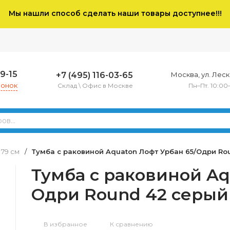
Мы нашли способ сделать наши товары доступнее!!!
79-15
+7 (495) 116-03-65
Москва, ул. Леско
вонок
Склад \ Офис в Москве
Пн–Пт. 10:00
 79 см
/
Тумба с раковиной Aquaton Лофт Урбан 65/Одри Rou
Тумба с раковиной Aq
Одри Round 42 серый 
В избранное
К сравнению