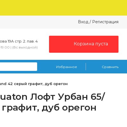
Вход
/
Регистрация
ва 19А стр. 2. пав. 4
Корзина пуста
–19:00 | (Вс выходной)
Избранное
Сравнить
nd 42 серый графит, дуб орегон
uaton Лофт Урбан 65/
графит, дуб орегон