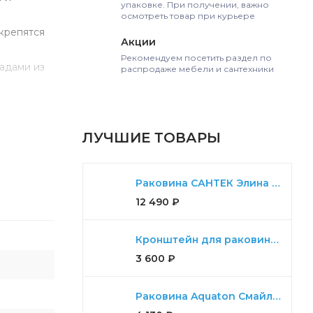
упаковке. При получении, важно
осмотреть товар при курьере
крепятся
Акции
Рекомендуем посетить раздел по
адами из
распродаже мебели и сантехники
ЛУЧШИЕ ТОВАРЫ
Раковина САНТЕК Элина 100
12 490
₽
Кронштейн для раковины Aquaton Ричмонд комплект для 80,100,120
3 600
₽
Раковина Aquaton Смайл 65