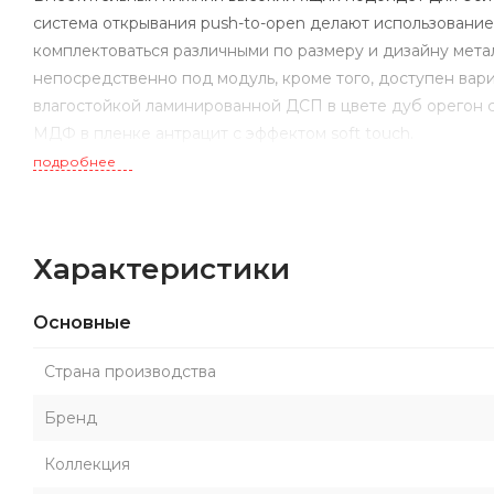
система открывания push-to-open делают использовани
комплектоваться различными по размеру и дизайну мета
непосредственно под модуль, кроме того, доступен вари
влагостойкой ламинированной ДСП в цвете дуб орегон с
МДФ в пленке антрацит с эффектом soft touch.
подробнее
Характеристики
Основные
Страна производства
Бренд
Коллекция