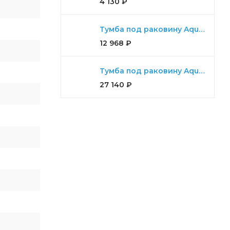
4 130
₽
Тумба под раковину Aquaton Диор 80 белый
12 968
₽
Тумба под раковину Aquaton Мадрид 100 М 2 ящика белый
27 140
₽