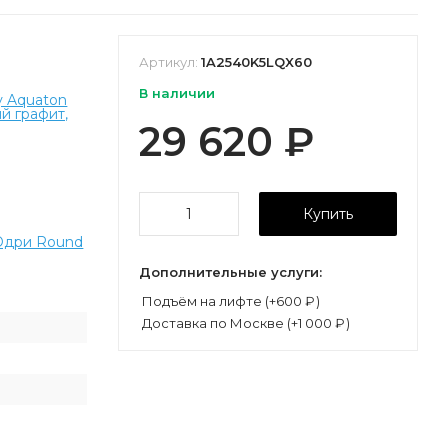
Артикул:
1A2540K5LQX60
В наличии
у Aquaton
й графит,
29 620
₽
Купить
Одри Round
Дополнительные услуги:
Подъём на лифте (+
600
₽
)
Доставка по Москве (+
1 000
₽
)