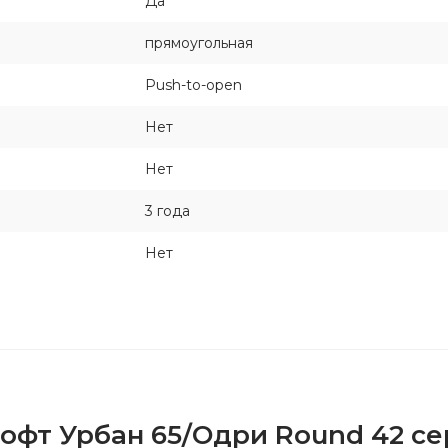
Да
прямоугольная
Push-to-open
Нет
Нет
3 года
Нет
Лофт Урбан 65/Одри Round 42 с