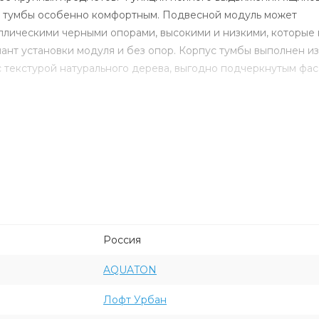
е тумбы особенно комфортным. Подвесной модуль может
ллическими черными опорами, высокими и низкими, которые 
ант установки модуля и без опор. Корпус тумбы выполнен из
 текстурой натурального дерева, выгодно подчеркнутым фас
Россия
AQUATON
Лофт Урбан