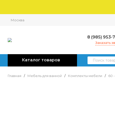
Москва
8 (985) 953-
Заказать з
Каталог товаров
Главная
/
Мебель для ванной
/
Комплекты мебели
/
60 -