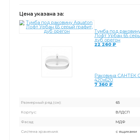
Цена указана за:
Тумба под раковин
Лофт Урбан 65 серы
дуб орегон
22 260
₽
Раковина САНТЕК 
420x620
7 360
₽
Размерный ряд (см):
65
Корпус:
ВЛДСП
Фасад:
МДФ
Система хранения:
с ящиками