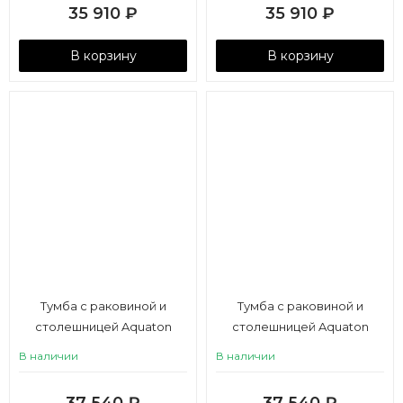
35 910
₽
35 910
₽
В корзину
В корзину
Тумба с раковиной и
Тумба с раковиной и
столешницей Aquaton
столешницей Aquaton
Лофт Фабрик 80/Одри
Лофт Фабрик 80/Одри
В наличии
В наличии
Round 42 дуб кантри
Round 42 дуб эндгрейн