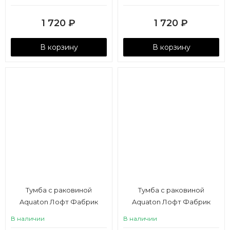
1 720
₽
1 720
₽
В корзину
В корзину
Тумба с раковиной
Тумба с раковиной
Aquaton Лофт Фабрик
Aquaton Лофт Фабрик
80/Victoria-N Unik 80 дуб
80/Victoria-N Unik 80 дуб
В наличии
В наличии
кантри
эндгрейн