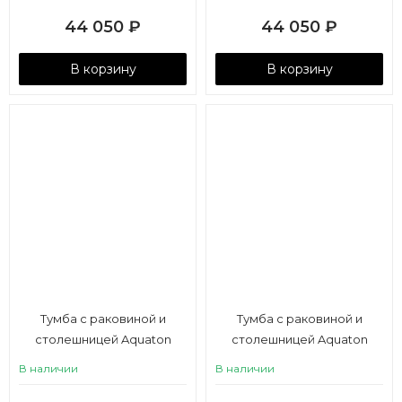
44 050
₽
44 050
₽
В корзину
В корзину
Тумба с раковиной и
Тумба с раковиной и
столешницей Aquaton
столешницей Aquaton
Лофт Фабрик 65/Одри
Лофт Фабрик 65/Одри
В наличии
В наличии
Round 42 дуб кантри
Round 42 дуб эндгрейн