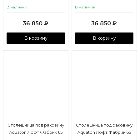
Лофт Фабрик 80/Одри Soft
Лофт Фабрик 80/Одри Soft
В наличии
В наличии
42 дуб кантри
42 дуб эндгрейн
36 850
₽
36 850
₽
В корзину
В корзину
Столешница под раковину
Столешница под раковину
Aquaton Лофт Фабрик 65
Aquaton Лофт Фабрик 65
дуб эндгрейн
дуб кантри