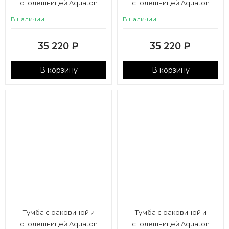
столешницей Aquaton
столешницей Aquaton
Лофт Фабрик 65/Одри Soft
Лофт Фабрик 65/Одри Soft
В наличии
В наличии
42 дуб кантри
42 дуб эндгрейн
35 220
₽
35 220
₽
В корзину
В корзину
Тумба с раковиной и
Тумба с раковиной и
столешницей Aquaton
столешницей Aquaton