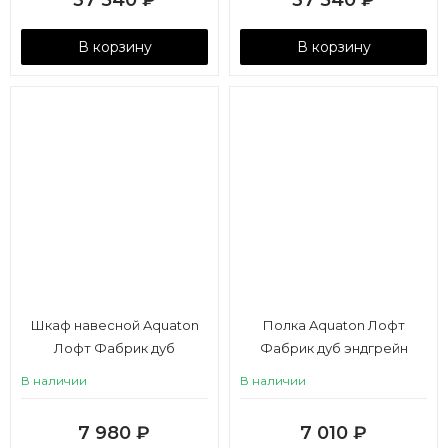
37 540
₽
37 540
₽
В корзину
В корзину
Шкаф навесной Aquaton
Полка Aquaton Лофт
Лофт Фабрик дуб
Фабрик дуб эндгрейн
эндгрейн
В наличии
В наличии
7 980
₽
7 010
₽