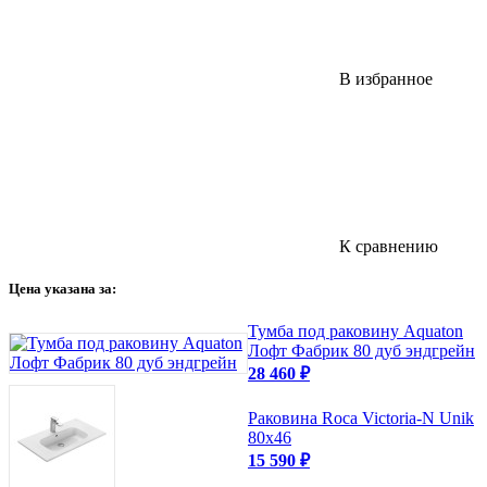
В избранное
К сравнению
Цена указана за:
Тумба под раковину Aquaton
Лофт Фабрик 80 дуб эндгрейн
28 460
₽
Раковина Roca Victoria-N Unik
80х46
15 590
₽