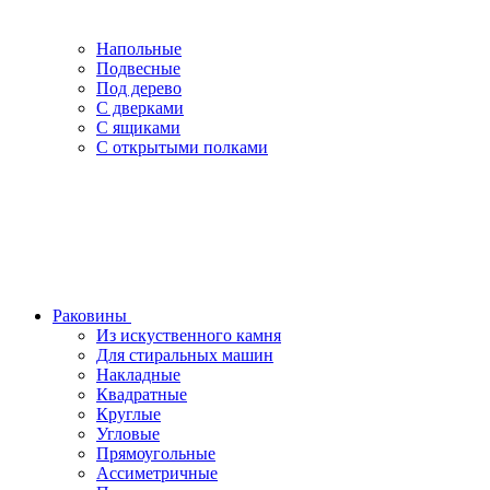
Напольные
Подвесные
Под дерево
С дверками
С ящиками
С открытыми полками
Раковины
Из искуственного камня
Для стиральных машин
Накладные
Квадратные
Круглые
Угловые
Прямоугольные
Ассиметричные