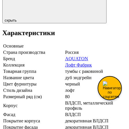
скрыть
Характеристики
Основные
Страна производства
Россия
Бренд
AQUATON
Коллекция
Лофт Фабрик
Товарная группа
тумбы с раковиной
Название цвета
дуб эндгрейн
Цвет фурнитуры
черный
Стиль дизайна
лофт
Размерный ряд (см)
80
ВЛДСП, металлический
Корпус
профиль
Фасад
ВЛДСП
Покрытие корпуса
декоративная ВЛДСП
Покрытие фасада
декоративная ВЛДСП