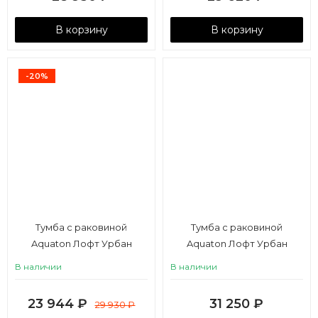
В корзину
В корзину
-20%
Тумба с раковиной
Тумба с раковиной
Aquaton Лофт Урбан
Aquaton Лофт Урбан
65/Mila 40 серый графит,
65/Mila 50 серый графит,
В наличии
В наличии
дуб орегон
дуб орегон
23 944
₽
31 250
₽
29 930
₽