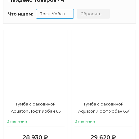
Найдено товаров - 4
Что ищем:
Лофт Урбан
Сбросить
Тумба с раковиной
Тумба с раковиной
Aquaton Лофт Урбан 65
Aquaton Лофт Урбан 65/
Одри Round 42 серый
В наличии
В наличии
графит, дуб орегон
28 930
₽
29 620
₽