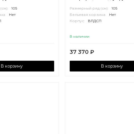
(см):
105
Размерный ряд (см):
105
на:
Нет
Бельевая корзина:
Нет
П
Корпус:
ВЛДСП
В наличии
37 370
₽
В корзину
В корзину