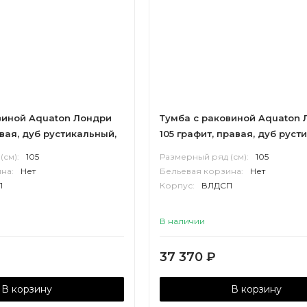
виной Aquaton Лондри
Тумба с раковиной Aquaton 
евая, дуб рустикальный,
105 графит, правая, дуб руст
белый
(см):
105
Размерный ряд (см):
105
на:
Нет
Бельевая корзина:
Нет
П
Корпус:
ВЛДСП
В наличии
37 370
₽
В корзину
В корзину