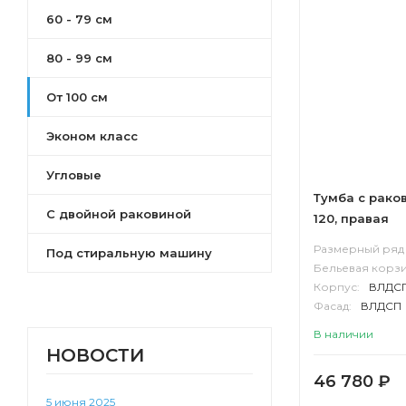
60 - 79 см
80 - 99 см
От 100 см
Эконом класс
Угловые
Тумба с рако
С двойной раковиной
120, правая
Размерный ряд 
Под стиральную машину
Бельевая корзи
Корпус:
ВЛДС
Фасад:
ВЛДСП
В наличии
НОВОСТИ
46 780
₽
5 июня 2025