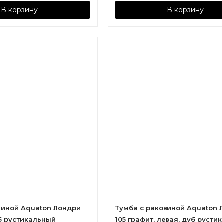
В корзину
В корзину
виной Aquaton Лондри
Тумба с раковиной Aquaton 
уб рустикальный
105 графит, левая, дуб русти