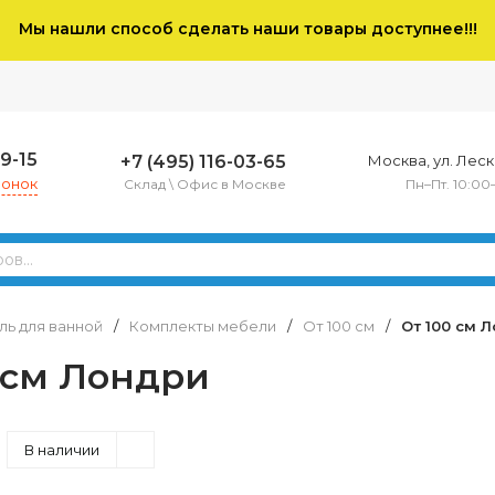
Мы нашли способ сделать наши товары доступнее!!!
79-15
+7 (495) 116-03-65
Москва, ул. Леско
вонок
Склад \ Офис в Москве
Пн–Пт. 10:00
ь для ванной
/
Комплекты мебели
/
От 100 см
/
От 100 см 
 см Лондри
В наличии