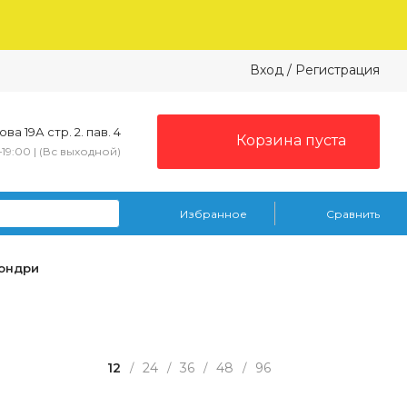
Вход
/
Регистрация
ва 19А стр. 2. пав. 4
Корзина пуста
–19:00 | (Вс выходной)
Избранное
Сравнить
Лондри
12
24
36
48
96
/
/
/
/