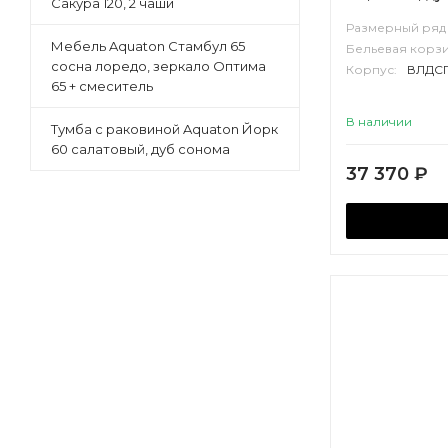
Сакура 120, 2 чаши
Размерный ряд 
Мебель Aquaton Стамбул 65
Бельевая корзи
сосна лоредо, зеркало Оптима
Корпус:
ВЛДС
65 + смеситель
В наличии
Тумба с раковиной Aquaton Йорк
60 салатовый, дуб сонома
37 370
₽