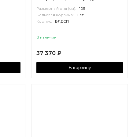
Размерный ряд (см):
105
Бельевая корзина:
Нет
Корпус:
ВЛДСП
В наличии
37 370
₽
В корзину