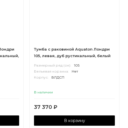
Лондри
Тумба с раковиной Aquaton Лондри
икальный,
105, левая, дуб рустикальный, белый
Размерный ряд (см):
105
Бельевая корзина:
Нет
Корпус:
ВЛДСП
В наличии
37 370
₽
В корзину