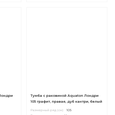
Лондри
Тумба с раковиной Aquaton Лондри
105 графит, правая, дуб кантри, белый
Размерный ряд (см):
105