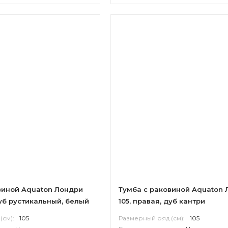
виной Aquaton Лондри
Тумба с раковиной Aquaton 
дуб рустикальный, белый
105, правая, дуб кантри
(см):
105
Размерный ряд (см):
105