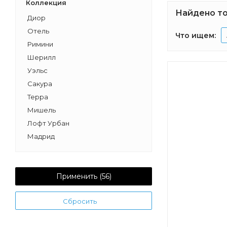
Коллекция
Найдено то
Диор
Отель
Что ищем:
Римини
Шерилл
Уэльс
Сакура
Терра
Мишель
Лофт Урбан
Мадрид
Беверли
Лондри
Флай
Применить (
56
)
Нортон
Сбросить
Сохо
Брук