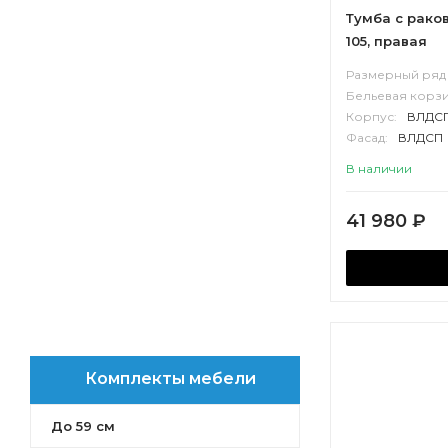
Марбл
Тумба с рако
Либерти
105, правая
Хоуп
Размерный ряд 
Бельевая корзи
Корпус:
ВЛДС
Фасад:
ВЛДСП
В наличии
41 980
₽
Комплекты мебели
До 59 см