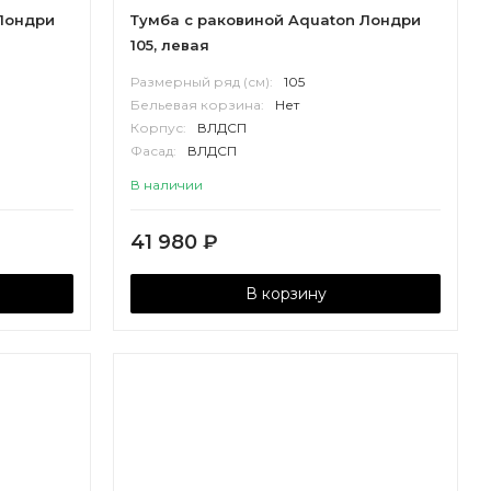
Лондри
Тумба с раковиной Aquaton Лондри
105, левая
Размерный ряд (см):
105
Бельевая корзина:
Нет
Корпус:
ВЛДСП
Фасад:
ВЛДСП
В наличии
41 980
₽
В корзину