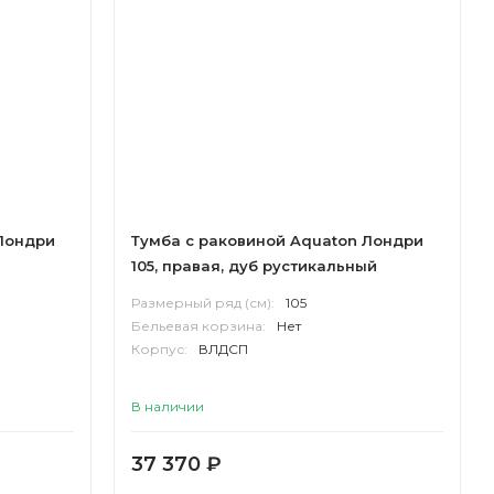
Лондри
Тумба с раковиной Aquaton Лондри
105, правая, дуб рустикальный
Размерный ряд (см):
105
Бельевая корзина:
Нет
Корпус:
ВЛДСП
В наличии
37 370
₽