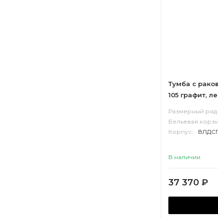
Тумба с рако
105 графит, л
белый
Размерный ряд 
Бельевая корзи
Корпус:
ВЛДС
В наличии
37 370
₽