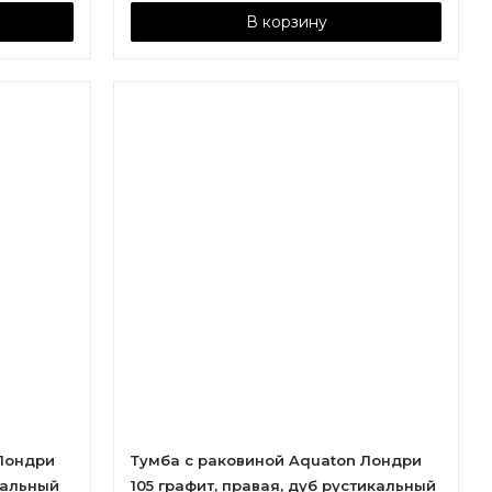
В корзину
Лондри
Тумба с раковиной Aquaton Лондри
кальный
105 графит, правая, дуб рустикальный