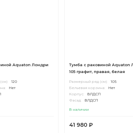
виной Aquaton Лондри
Тумба с раковиной Aquaton 
105 графит, правая, белая
(см):
120
Размерный ряд (см):
105
на:
Нет
Бельевая корзина:
Нет
П
Корпус:
ВЛДСП
Фасад:
ВЛДСП
В наличии
41 980
₽