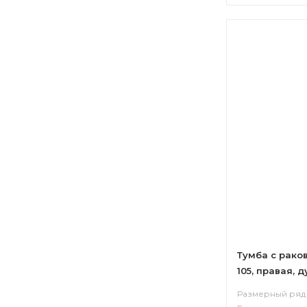
Тумба с рако
105, правая, 
Размерный ряд 