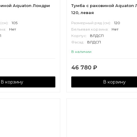
виной Aquaton Лондри
Тумба с раковиной Aquaton 
120, левая
(см):
105
Размерный ряд (см):
120
на:
Нет
Бельевая корзина:
Нет
П
Корпус:
ВЛДСП
Фасад:
ВЛДСП
В наличии
46 780
₽
В корзину
В корзину