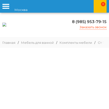
0
Москва
8 (985) 953-79-15
Заказать звонок
Главная
/
Мебель для ванной
/
Комплекты мебели
/
От 100