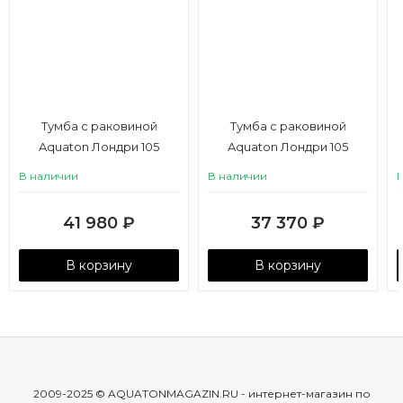
Тумба с раковиной
Тумба с раковиной
Aquaton Лондри 105
Aquaton Лондри 105
графит, левая, белая
графит, правая, дуб
В наличии
В наличии
кантри, белый
41 980
₽
37 370
₽
В корзину
В корзину
2009-2025 © AQUATONMAGAZIN.RU - интернет-магазин по