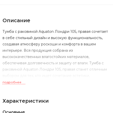
Описание
Тумба с раковиной Aquaton Лондри 105, правая сочетает
в себе стильный дизайн и высокую функциональность,
создавая атмосферу роскоши и комфорта в вашем
интерьере. Вся продукция собрана из
высококачественных влагостойких материалов,
обеспечивая долговечность и защиту от влаги. Тумба с
раковиной Aquaton Лондри 105, правая станет отличным
выбором для тех, кто ищет сочетание эстетики,
практичности и высокого качества в оформлении ванной
подробнее
комнаты.
Характеристики
Основные