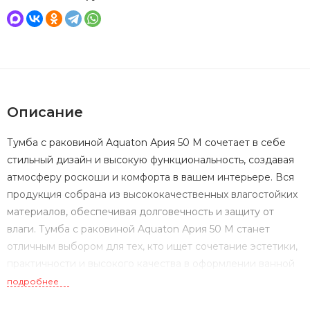
Описание
Тумба с раковиной Aquaton Ария 50 М сочетает в себе
стильный дизайн и высокую функциональность, создавая
атмосферу роскоши и комфорта в вашем интерьере. Вся
продукция собрана из высококачественных влагостойких
материалов, обеспечивая долговечность и защиту от
влаги. Тумба с раковиной Aquaton Ария 50 М станет
отличным выбором для тех, кто ищет сочетание эстетики,
практичности и высокого качества в оформлении ванной
комнаты.
подробнее