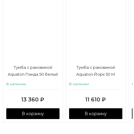
Тумба с раковиной
Тумба c раковиной
Aquaton Панда 50 белый
Aquaton Йорк 50 М
белый, выбеленное
В наличии
В наличии
дерево
13 360
₽
11 610
₽
В корзину
В корзину