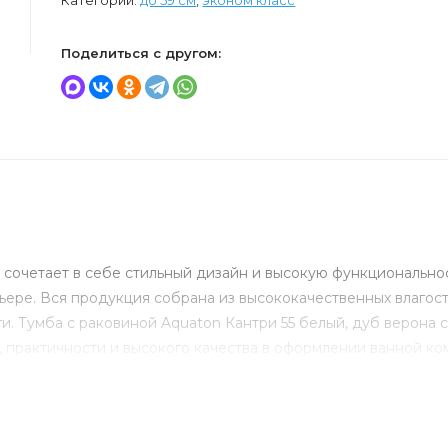
Категории:
до 59 см
,
эконом класс
Поделиться с другом:
 сочетает в себе стильный дизайн и высокую функциональнос
ьере. Вся продукция собрана из высококачественных влагос
ги. Тумба с раковиной Aquaton Кантри 55 белый, дуб верона 
, практичности и высокого качества в оформлении ванной ко