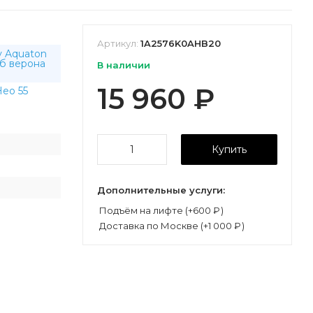
Артикул:
1A2576K0AHB20
у Aquaton
уб верона
В наличии
15 960
₽
ео 55
Купить
Дополнительные услуги:
Подъём на лифте (+
600
₽
)
Доставка по Москве (+
1 000
₽
)