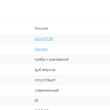
Россия
AQUATON
Кантри
тумбы с раковиной
дуб верона
отсутствует
современный
55