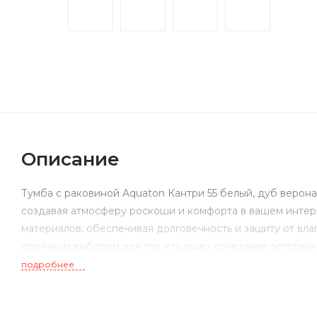
Описание
Тумба с раковиной Aquaton Кантри 55 белый, дуб верона
создавая атмосферу роскоши и комфорта в вашем интер
материалов, обеспечивая долговечность и защиту от вла
отличным выбором для тех, кто ищет сочетание эстетики
подробнее