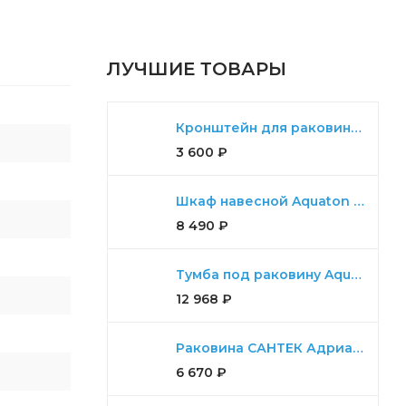
ЛУЧШИЕ ТОВАРЫ
Кронштейн для раковины Aquaton Ричмонд комплект для 80,100,120
3 600
₽
Шкаф навесной Aquaton Либерти дуб эльвезия
8 490
₽
Тумба под раковину Aquaton Диор 80 белый
12 968
₽
Раковина САНТЕК Адриана 55
6 670
₽