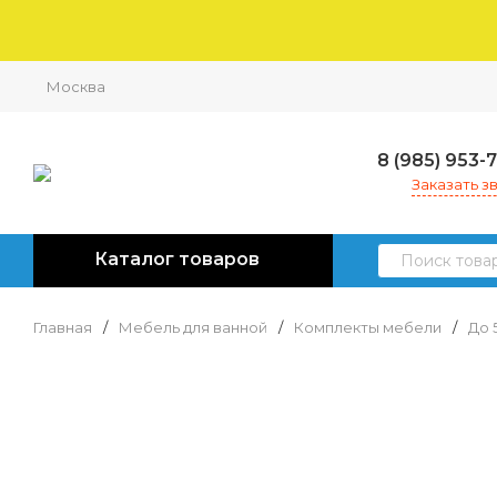
Москва
8 (985) 953-
Заказать з
Каталог товаров
Главная
/
Мебель для ванной
/
Комплекты мебели
/
До 