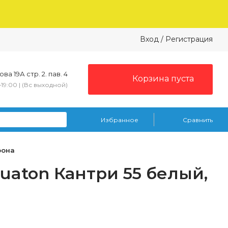
Вход
/
Регистрация
ва 19А стр. 2. пав. 4
Корзина пуста
–19:00 | (Вс выходной)
Избранное
Сравнить
рона
uaton Кантри 55 белый,