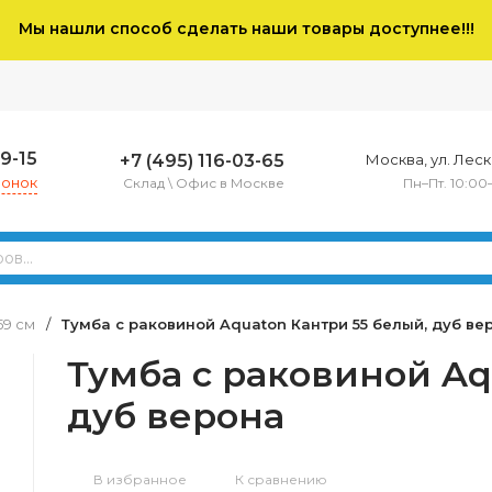
Мы нашли способ сделать наши товары доступнее!!!
79-15
+7 (495) 116-03-65
Москва, ул. Леско
вонок
Склад \ Офис в Москве
Пн–Пт. 10:00
59 см
/
Тумба с раковиной Aquaton Кантри 55 белый, дуб ве
Тумба с раковиной Aq
дуб верона
В избранное
К сравнению