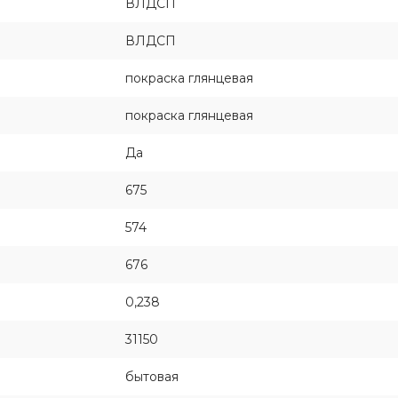
ВЛДСП
ВЛДСП
покраска глянцевая
покраска глянцевая
Да
675
574
676
0,238
31150
бытовая