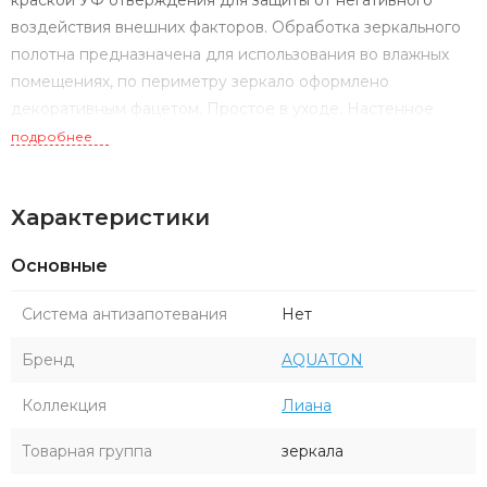
краской УФ отверждения для защиты от негативного
воздействия внешних факторов. Обработка зеркального
полотна предназначена для использования во влажных
помещениях, по периметру зеркало оформлено
декоративным фацетом. Простое в уходе. Настенное
крепление на два навеса.
подробнее
Характеристики
Основные
Система антизапотевания
Нет
Бренд
AQUATON
Коллекция
Лиана
Товарная группа
зеркала