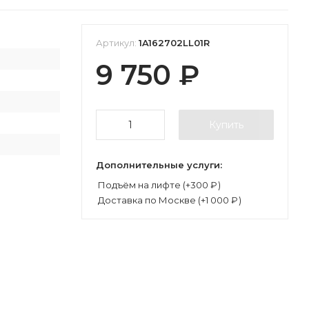
Артикул:
1A162702LL01R
9 750
₽
П
Купить
Дополнительные услуги:
Подъём на лифте (+
300
₽
)
Доставка по Москве (+
1 000
₽
)