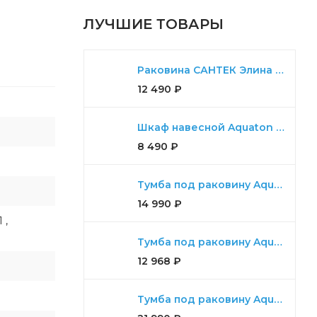
ЛУЧШИЕ ТОВАРЫ
Раковина САНТЕК Элина 100
12 490
₽
Шкаф навесной Aquaton Либерти дуб эльвезия
8 490
₽
Тумба под раковину Aquaton Либерти 90 дуб эльвезия, белый глянец
14 990
₽
 ,
Тумба под раковину Aquaton Диор 80 белый
12 968
₽
Тумба под раковину Aquaton Либерти 100, 2 ящика, дуб эльвезия