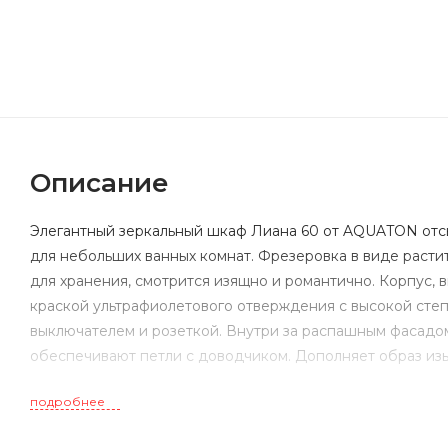
Описание
Элегантный зеркальный шкаф Лиана 60 от AQUATON отсы
для небольших ванных комнат. Фрезеровка в виде раст
для хранения, смотрится изящно и романтично. Корпус,
краской ультрафиолетового отверждения с высокой сте
выключателем и розеткой. Внутри за распашным фасадо
обеспечивают петли с доводчиком. Дополняет образ из
подробнее