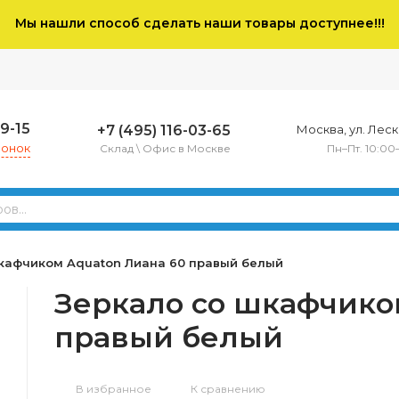
Мы нашли способ сделать наши товары доступнее!!!
79-15
+7 (495) 116-03-65
Москва, ул. Леско
вонок
Склад \ Офис в Москве
Пн–Пт. 10:00
кафчиком Aquaton Лиана 60 правый белый
Зеркало со шкафчико
правый белый
В избранное
К сравнению