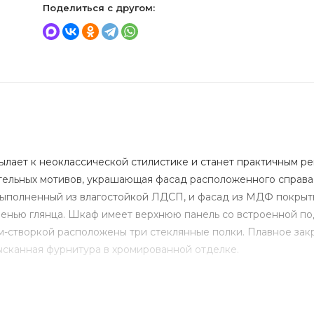
Поделиться с другом:
лает к неоклассической стилистике и станет практичным 
ительных мотивов, украшающая фасад расположенного справа
 выполненный из влагостойкой ЛДСП, и фасад из МДФ покры
пенью глянца. Шкаф имеет верхнюю панель со встроенной по
м-створкой расположены три стеклянные полки. Плавное за
ысканная фурнитура в хромированной отделке.