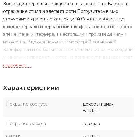
Коллекция зеркал и зеркальных шкафов Санта-Барбара:
отражение стиля и элегантности Погрузитесь в мир
утонченной красоты с коллекцией Санта-Барбара, где
каждое зеркало и зеркальный шкаф становятся не просто
элементами интерьера, а настоящими произведениями
искусства. Вдохновленные атмосферой солнечной
Калифорнии и её безмятежным стилем жизни, мы создали
уникальные предметы, которые привнесут в ваш дом свет
и гармонию. Зеркальные шкафы из этой коллекции не
подробнее
только практичны, но и служат стильным акцентом в
любом интерьере. Они обеспечивают функциональность
Характеристики
и организованность, сохраняя ваши вещи в порядке, при
этом добавляя нотку роскоши и шарма в вашу
обстановку. Мягкие закругленные грани сохраняют
Покрытие корпуса
декоративная
утонченность и эстетику. Корпус выполнен из
ВЛДСП
влагостойкой ЛДСП цвета антрацит, фасады выполнены
Покрытие фасада
зеркало
из влагостойкой ЛДСП и покрыт зеркальным полотном с
амальгамой с добавлением серебра. За фасадом-створкой
Фасад
ВЛДСП