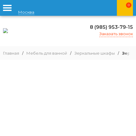
0
Москва
8 (985) 953-79-15
Заказать звонок
Главная
/
Мебель для ванной
/
Зеркальные шкафы
/
Зерка