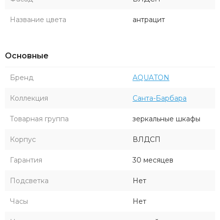
скрываются регулируемые полочки из закаленного стекла,
они установлены на специальных полкодержателях, что
Название цвета
антрацит
защищает от опрокидывания. Регулируемые навесы
выдерживают усиленную нагрузку. Реальный цвет
Основные
изделий может отличаться от представленных
изображений. Производитель оставляет за собой право в
Бренд
AQUATON
любой момент, без обязательного извещения, вносить
изменения в комплектацию, дизайн и характеристики , не
Коллекция
Санта-Барбара
ухудшающие качество товара.
Товарная группа
зеркальные шкафы
Корпус
ВЛДСП
Гарантия
30 месяцев
Подсветка
Нет
Часы
Нет