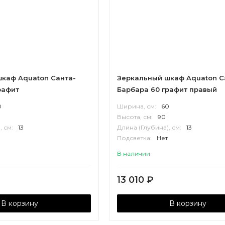
каф Aquaton Санта-
Зеркальный шкаф Aquaton С
рафит
Барбара 60 графит правый
0
Ширина, см:
60
Высота, см:
90
, см:
13
Длина (Глубина), см:
13
Подсветка:
Нет
П
Корпус:
ВЛДСП
В наличии
13 010
₽
В корзину
В корзину