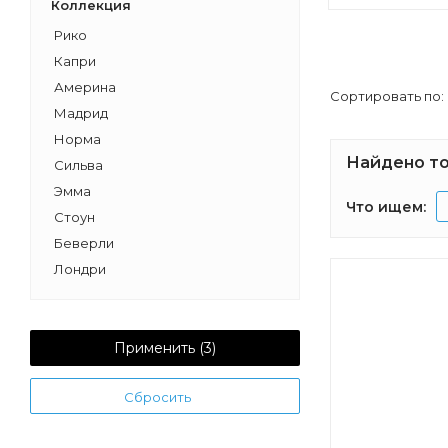
Коллекция
Рико
Капри
Америна
Сортировать по:
Мадрид
Норма
Найдено то
Сильва
Эмма
Что ищем:
Стоун
Беверли
Лондри
Флай
Верди PRO
Скай PRO
Применить (
3
)
Ривьера
Сбросить
Бостон
Нортон