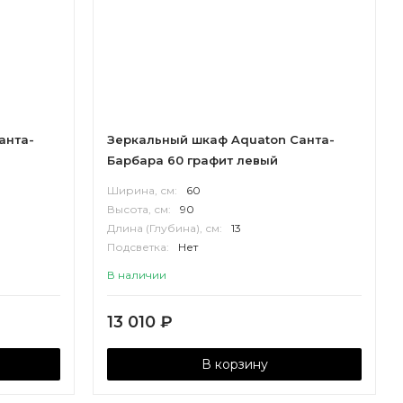
анта-
Зеркальный шкаф Aquaton Санта-
Барбара 60 графит левый
Ширина, см:
60
Высота, см:
90
Длина (Глубина), см:
13
Подсветка:
Нет
Корпус:
ВЛДСП
В наличии
13 010
₽
В корзину