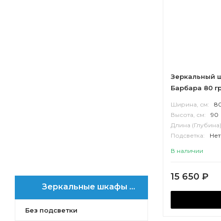
Сканди
Сохо
Кантри
Оливия
Асти
Брук
Зеркальный ш
Либерти
Барбара 80 г
Ар-Деко
Санта-Барбара
Ширина, см:
8
Высота, см:
90
Длина (Глубина)
Подсветка:
Нет
Корпус:
ВЛДС
В наличии
15 650
₽
Зеркальные шкафы АКВАТОН Санта-Барбара
Без подсветки