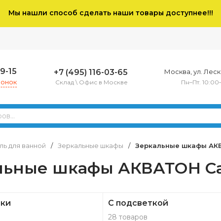
Мы нашли способ сделать наши товары доступнее!!!
79-15
+7 (495) 116-03-65
Москва, ул. Леско
вонок
Склад \ Офис в Москве
Пн–Пт. 10:00
ь для ванной
/
Зеркальные шкафы
/
Зеркальные шкафы АК
льные шкафы АКВАТОН Са
тки
С подсветкой
28 товаров