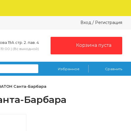
Вход
/
Регистрация
ва 19А стр. 2. пав. 4
Корзина пуста
–19:00 | (Вс выходной)
Избранное
Сравнить
ВАТОН Санта-Барбара
нта-Барбара