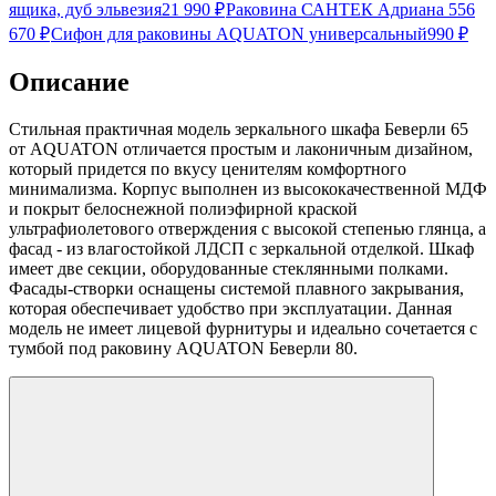
ящика, дуб эльвезия
21 990
₽
Раковина САНТЕК Адриана 55
6
670
₽
Сифон для раковины AQUATON универсальный
990
₽
Описание
Стильная практичная модель зеркального шкафа Беверли 65
от AQUATON отличается простым и лаконичным дизайном,
который придется по вкусу ценителям комфортного
минимализма. Корпус выполнен из высококачественной МДФ
и покрыт белоснежной полиэфирной краской
ультрафиолетового отверждения с высокой степенью глянца, а
фасад - из влагостойкой ЛДСП с зеркальной отделкой. Шкаф
имеет две секции, оборудованные стеклянными полками.
Фасады-створки оснащены системой плавного закрывания,
которая обеспечивает удобство при эксплуатации. Данная
модель не имеет лицевой фурнитуры и идеально сочетается с
тумбой под раковину AQUATON Беверли 80.