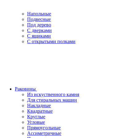
Напольные
Подвесные
Под дерево
С дверками
С ящиками
С открытыми полками
Раковины
Из искуственного камня
Для стиральных машин
Накладные
Квадратные
Круглые
Угловые
Прямоугольные
Ассиметричные