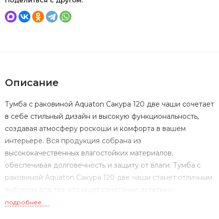
Поделиться с другом:
Описание
Тумба с раковиной Aquaton Сакура 120 две чаши сочетает
в себе стильный дизайн и высокую функциональность,
создавая атмосферу роскоши и комфорта в вашем
интерьере. Вся продукция собрана из
высококачественных влагостойких материалов,
обеспечивая долговечность и защиту от влаги. Тумба с
раковиной Aquaton Сакура 120 две чаши станет отличным
выбором для тех, кто ищет сочетание эстетики,
практичности и высокого качества в оформлении ванной
подробнее
комнаты.