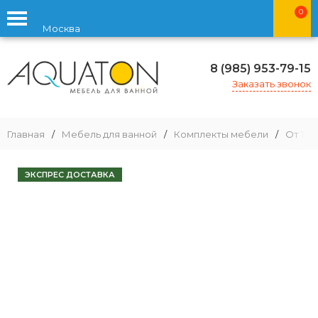
0
Москва
8 (985) 953-79-15
Заказать звонок
Главная
/
Мебель для ванной
/
Комплекты мебели
/
От 100
ЭКСПРЕС ДОСТАВКА