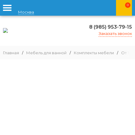
0
Москва
8 (985) 953-79-15
Заказать звонок
Главная
/
Мебель для ванной
/
Комплекты мебели
/
От 100