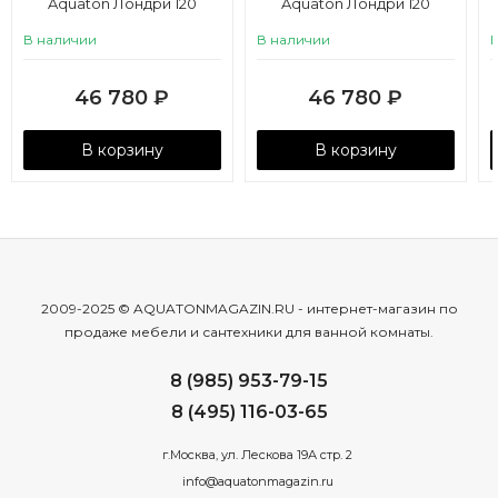
Aquaton Лондри 120
Aquaton Лондри 120
графит, правая, белая
графит, левая, белая
В наличии
В наличии
46 780
₽
46 780
₽
В корзину
В корзину
2009-2025 © AQUATONMAGAZIN.RU - интернет-магазин по
продаже мебели и сантехники для ванной комнаты.
8 (985) 953-79-15
8 (495) 116-03-65
г.Москва, ул. Лескова 19А стр. 2
info@aquatonmagazin.ru