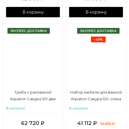
В корзину
В корзину
ЭКСПРЕС ДОСТАВКА
ЭКСПРЕС ДОСТАВКА
-43%
Тумба с раковиной
Набор мебели для ванной
Aquaton Сакура 120 две
Aquaton Сакура 120, ольха
чаши
наварра, с двумя чашами
В наличии
В наличии
62 720
₽
41 112
₽
72 472
₽