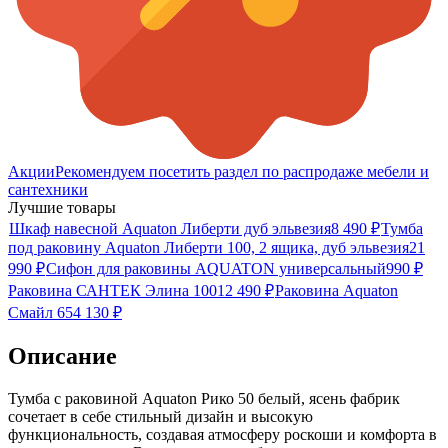
Акции
Рекомендуем посетить раздел по распродаже мебели и
сантехники
Лучшие товары
Шкаф навесной Aquaton Либерти дуб эльвезия
8 490
₽
Тумба
под раковину Aquaton Либерти 100, 2 ящика, дуб эльвезия
21
990
₽
Сифон для раковины AQUATON универсальный
990
₽
Раковина САНТЕК Элина 100
12 490
₽
Раковина Aquaton
Смайл 65
4 130
₽
Описание
Тумба с раковиной Aquaton Рико 50 белый, ясень фабрик
сочетает в себе стильный дизайн и высокую
функциональность, создавая атмосферу роскоши и комфорта в