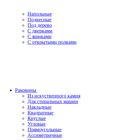
Напольные
Подвесные
Под дерево
С дверками
С ящиками
С открытыми полками
Раковины
Из искуственного камня
Для стиральных машин
Накладные
Квадратные
Круглые
Угловые
Прямоугольные
Ассиметричные