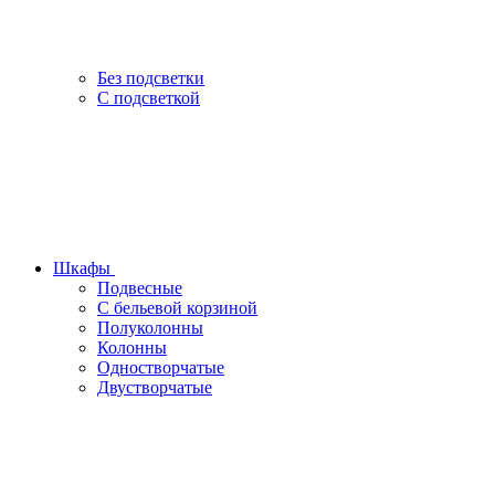
Без подсветки
С подсветкой
Шкафы
Подвесные
С бельевой корзиной
Полуколонны
Колонны
Одностворчатые
Двустворчатые