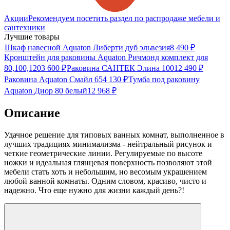
Акции
Рекомендуем посетить раздел по распродаже мебели и
сантехники
Лучшие товары
Шкаф навесной Aquaton Либерти дуб эльвезия
8 490
₽
Кронштейн для раковины Aquaton Ричмонд комплект для
80,100,120
3 600
₽
Раковина САНТЕК Элина 100
12 490
₽
Раковина Aquaton Смайл 65
4 130
₽
Тумба под раковину
Aquaton Диор 80 белый
12 968
₽
Описание
Удачное решение для типовых ванных комнат, выполненное в
лучших традициях минимализма - нейтральный рисунок и
четкие геометрические линии. Регулируемые по высоте
ножки и идеальная глянцевая поверхность позволяют этой
мебели стать хоть и небольшим, но весомым украшением
любой ванной комнаты. Одним словом, красиво, чисто и
надежно. Что еще нужно для жизни каждый день?!