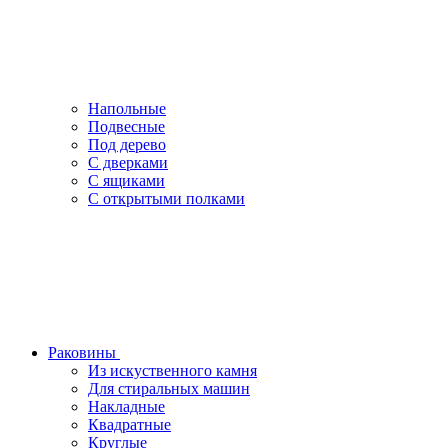
Напольные
Подвесные
Под дерево
С дверками
С ящиками
С открытыми полками
Раковины
Из искуственного камня
Для стиральных машин
Накладные
Квадратные
Круглые