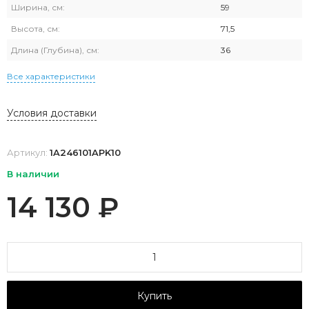
Ширина, см:
59
Высота, см:
71,5
Длина (Глубина), см:
36
Все характеристики
Условия доставки
Артикул:
1A246101APK10
В наличии
14 130
₽
Купить