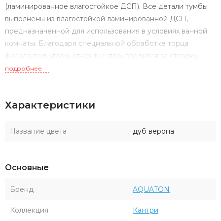
(ламинированное влагостойкое ДСП). Все детали тумбы
выполнены из влагостойкой ламинированной ДСП,
предназначенной для использования в условиях ванной
комнаты. Благодаря специальной обработке торца
фасада под углом, открытие производится за створку.
Универсальный функционал тумбы – две распашные
подробнее
створки, за которыми расположена полочка.
Регулируемые опоры в комплекте.
Характеристики
Название цвета
дуб верона
Основные
Бренд
AQUATON
Коллекция
Кантри