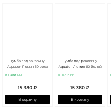
Тумба под раковину
Тумба под раковину
Aquaton Люмин 60 орех
Aquaton Люмин 60 белый
франклин / капучино
матовый
В наличии
В наличии
15 380
₽
15 380
₽
В корзину
В корзину