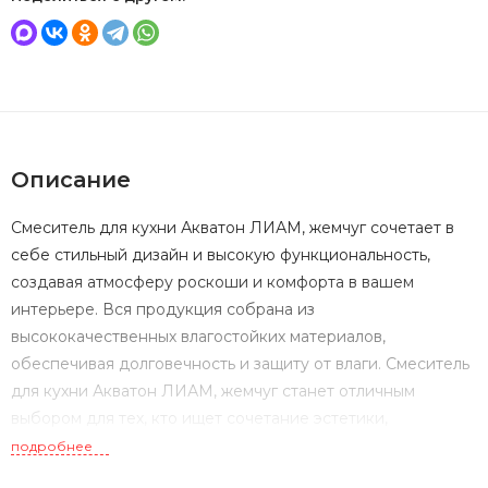
Описание
Смеситель для кухни Акватон ЛИАМ, жемчуг сочетает в
себе стильный дизайн и высокую функциональность,
создавая атмосферу роскоши и комфорта в вашем
интерьере. Вся продукция собрана из
высококачественных влагостойких материалов,
обеспечивая долговечность и защиту от влаги. Смеситель
для кухни Акватон ЛИАМ, жемчуг станет отличным
выбором для тех, кто ищет сочетание эстетики,
практичности и высокого качества в оформлении ванной
подробнее
комнаты.