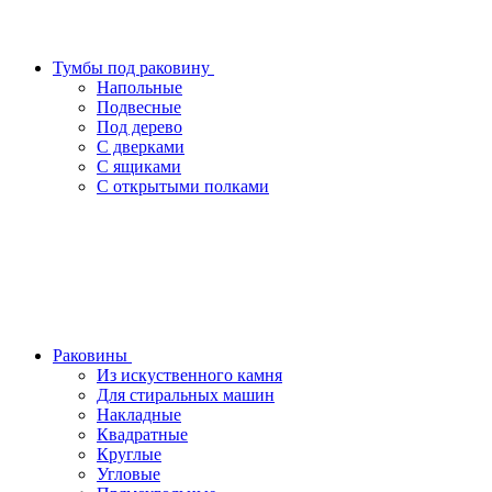
Тумбы под раковину
Напольные
Подвесные
Под дерево
С дверками
С ящиками
С открытыми полками
Раковины
Из искуственного камня
Для стиральных машин
Накладные
Квадратные
Круглые
Угловые