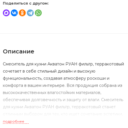
Поделиться с другом:
Описание
Смеситель для кухни Акватон РУАН фильтр, терракотовый
сочетает в себе стильный дизайн и высокую
функциональность, создавая атмосферу роскоши и
комфорта в вашем интерьере. Вся продукция собрана из
высококачественных влагостойких материалов,
обеспечивая долговечность и защиту от влаги. Смеситель
для кухни Акватон РУАН фильтр, терракотовый станет
отличным выбором для тех, кто ищет сочетание эстетики,
практичности и высокого качества в оформлении ванной
подробнее