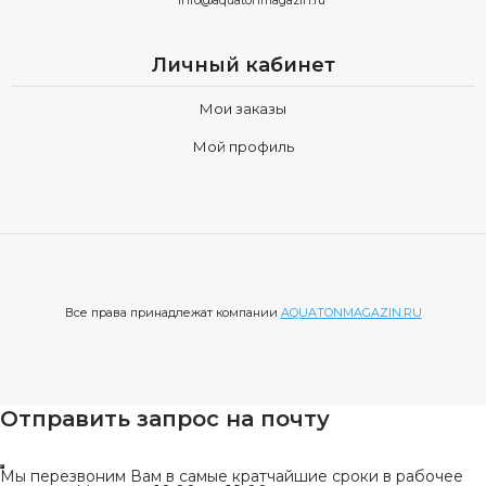
info@aquatonmagazin.ru
сохраняя первоначальный вид на долгие годы.
Aquaton
–
это сочетание стильного дизайна и надежной
функциональности, продуманные до мелочей для вашего
Личный кабинет
удобства.
Мои заказы
Выбирая Aquaton, вы выбираете не просто душевые
Мой профиль
AQUATON (Акватон), вы инвестируете в свой комфорт, в
красоту вашего дома и в качество жизни. Позвольте
Aquaton привнести в вашу жизнь элегантность,
функциональность и уверенность в каждом дне.
Все права принадлежат компании
AQUATONMAGAZIN.RU
Отправить запрос на почту
Мы перезвоним Вам в самые кратчайшие сроки в рабочее