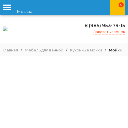
0
Москва
8 (985) 953-79-15
Заказать звонок
Главная
/
Мебель для ванной
/
Кухонные мойки
/
Мойка дл