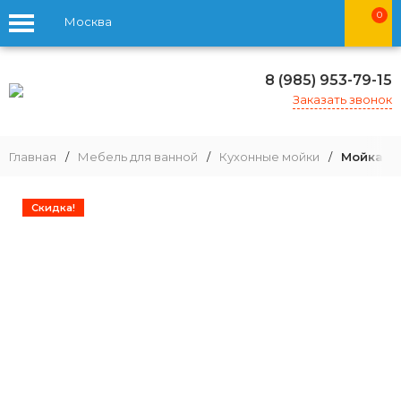
0
Москва
8 (985) 953-79-15
Заказать звонок
Главная
/
Мебель для ванной
/
Кухонные мойки
/
Мойка дл
Скидка!