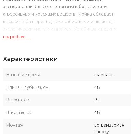
эксплуатации. Является стойким к большинству
агрессивных и красящих веществ. Мойка обладает
высокими бактерицидными свойствами и является
экологически чистым изделием. Устойчива к резким
перепадам температур.
подробнее
Характеристики
Название цвета
шампань
Длина (Глубина), см
48
Высота, см
19
Ширина, см
48
Монтаж
встраиваемая
сверху